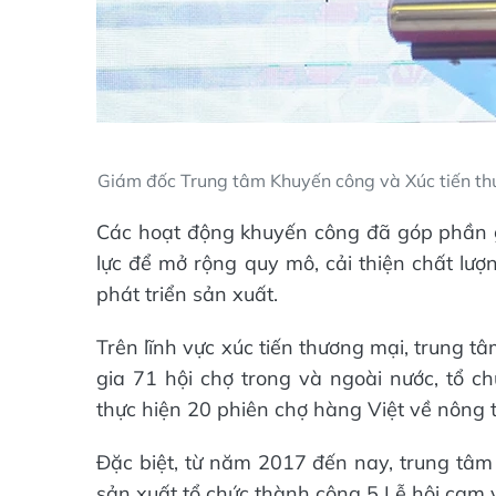
Giám đốc Trung tâm Khuyến công và Xúc tiến th
Các hoạt động khuyến công đã góp phần g
lực để mở rộng quy mô, cải thiện chất lư
phát triển sản xuất.
Trên lĩnh vực xúc tiến thương mại, trung 
gia 71 hội chợ trong và ngoài nước, tổ ch
thực hiện 20 phiên chợ hàng Việt về nông 
Đặc biệt, từ năm 2017 đến nay, trung tâm
sản xuất tổ chức thành công 5 Lễ hội cam