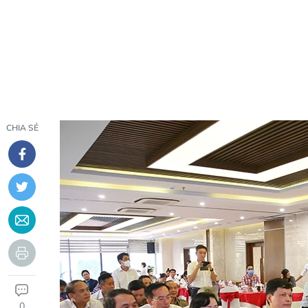
CHIA SẺ
0