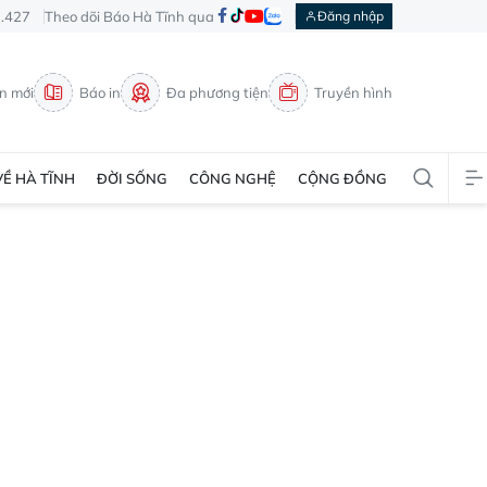
3.427
Theo dõi Báo Hà Tĩnh qua
Đăng nhập
in mới
Báo in
Đa phương tiện
Truyền hình
VỀ HÀ TĨNH
ĐỜI SỐNG
CÔNG NGHỆ
CỘNG ĐỒNG