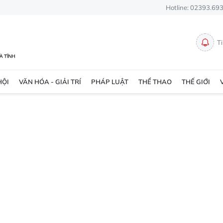
Hotline: 02393.69
T
HỘI
VĂN HÓA - GIẢI TRÍ
PHÁP LUẬT
THỂ THAO
THẾ GIỚI