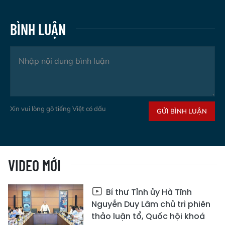
BÌNH LUẬN
Xin vui lòng gõ tiếng Việt có dấu
GỬI BÌNH LUẬN
VIDEO MỚI
Bí thư Tỉnh ủy Hà Tĩnh
Nguyễn Duy Lâm chủ trì phiên
thảo luận tổ, Quốc hội khoá