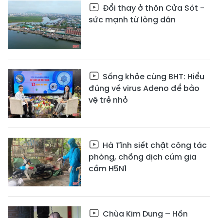
Đổi thay ở thôn Cửa Sót -
sức mạnh từ lòng dân
Sống khỏe cùng BHT: Hiểu
đúng về virus Adeno để bảo
vệ trẻ nhỏ
Hà Tĩnh siết chặt công tác
phòng, chống dịch cúm gia
cầm H5N1
Chùa Kim Dung – Hồn