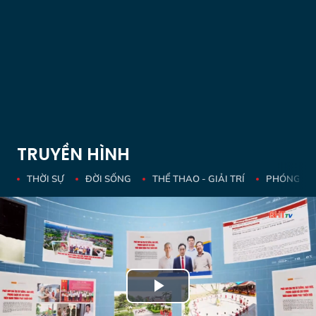
TRUYỀN HÌNH
THỜI SỰ
ĐỜI SỐNG
THỂ THAO - GIẢI TRÍ
PHÓNG SỰ 
Play