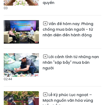
quyền
03
Vấn đề hôm nay: Phòng
chống mua bán người - từ
nhận diện đến hành động
Lời cảnh tỉnh từ những nạn
nhân "sập bẫy" mua bán
người
02:44
Lễ Kỳ phúc Lục ngoạt –
Mạch nguồn văn hóa vùng