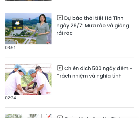
Dự báo thời tiết Hà Tĩnh
ngày 26/7: Mưa rào và giông
rải rác
03:51
Chiến dịch 500 ngày đêm -
Trách nhiệm và nghĩa tình
02:24
Đoàn lãnh đạo Hà Tĩnh
dâng hương các địa chỉ đỏ
Tin mới
Emagazine
nhân kỷ niệm Ngày Thương
Truyền hình
Podcast