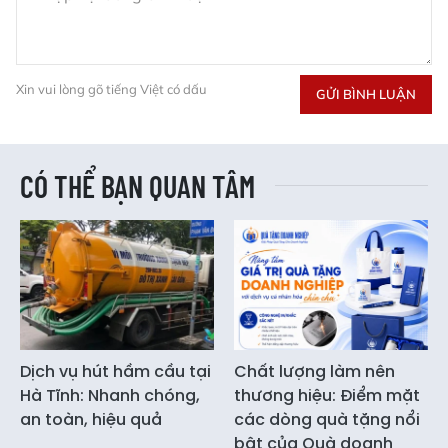
Xin vui lòng gõ tiếng Việt có dấu
GỬI BÌNH LUẬN
CÓ THỂ BẠN QUAN TÂM
Dịch vụ hút hầm cầu tại
Chất lượng làm nên
Hà Tĩnh: Nhanh chóng,
thương hiệu: Điểm mặt
an toàn, hiệu quả
các dòng quà tặng nổi
bật của Quà doanh