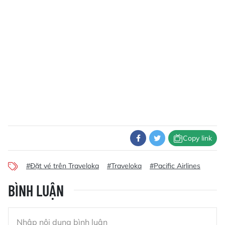
Copy link
#Đặt vé trên Traveloka
#Traveloka
#Pacific Airlines
BÌNH LUẬN