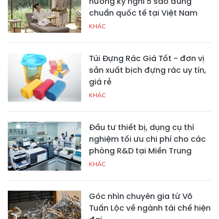
hưởng kỳ nghỉ 5 sao đúng
chuẩn quốc tế tại Việt Nam
KHÁC
Túi Đựng Rác Giá Tốt - đơn vị
sản xuất bịch đựng rác uy tín,
giá rẻ
KHÁC
Đầu tư thiết bị, dụng cụ thí
nghiệm tối ưu chi phí cho các
phòng R&D tại Miền Trung
KHÁC
Góc nhìn chuyên gia từ Võ
Tuấn Lộc về ngành tái chế hiện