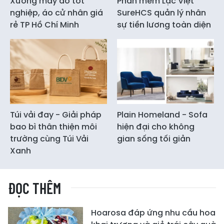
Xưởng may áo tốt
Phần mềm Lạc Việt
nghiệp, áo cử nhân giá
SureHCS quản lý nhân
rẻ TP Hồ Chí Minh
sự tiền lương toàn diện
Túi vải đay - Giải pháp
Plain Homeland - Sofa
bao bì thân thiện môi
hiện đại cho không
trường cùng Túi Vải
gian sống tối giản
Xanh
ĐỌC THÊM
Hoarosa đáp ứng nhu cầu hoa