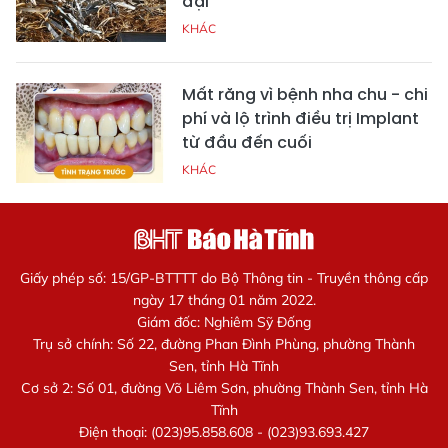
đại
KHÁC
Mất răng vì bệnh nha chu - chi
phí và lộ trình điều trị Implant
từ đầu đến cuối
KHÁC
Giấy phép số: 15/GP-BTTTT do Bộ Thông tin - Truyền thông cấp
ngày 17 tháng 01 năm 2022.
Giám đốc: Nghiêm Sỹ Đống
Trụ sở chính: Số 22, đường Phan Đình Phùng, phường Thành
Sen, tỉnh Hà Tĩnh
Cơ sở 2: Số 01, đường Võ Liêm Sơn, phường Thành Sen, tỉnh Hà
Tĩnh
Điện thoại: (023)95.858.608 - (023)93.693.427