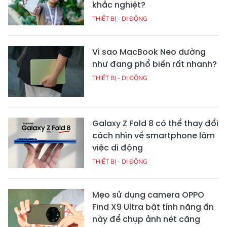
khắc nghiệt?
THIẾT BỊ - DI ĐỘNG
Vì sao MacBook Neo dường
như đang phổ biến rất nhanh?
THIẾT BỊ - DI ĐỘNG
Galaxy Z Fold 8 có thể thay đổi
cách nhìn về smartphone làm
việc di động
THIẾT BỊ - DI ĐỘNG
Mẹo sử dụng camera OPPO
Find X9 Ultra bật tính năng ẩn
này để chụp ảnh nét căng