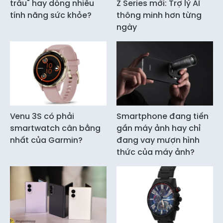
trâu" hay dòng nhiều
Z Series mới: Trợ lý AI
tính năng sức khỏe?
thông minh hơn từng
ngày
Venu 3S có phải
Smartphone đang tiến
smartwatch cân bằng
gần máy ảnh hay chỉ
nhất của Garmin?
đang vay mượn hình
thức của máy ảnh?