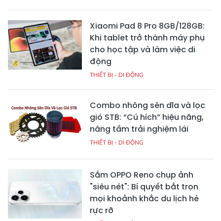
Xiaomi Pad 8 Pro 8GB/128GB:
Khi tablet trở thành máy phụ
cho học tập và làm việc di
động
THIẾT BỊ - DI ĐỘNG
Combo nhông sên dĩa và lọc
gió STB: “Cú hích” hiệu năng,
nâng tầm trải nghiệm lái
THIẾT BỊ - DI ĐỘNG
Sắm OPPO Reno chụp ảnh
"siêu nét": Bí quyết bắt trọn
mọi khoảnh khắc du lịch hè
rực rỡ