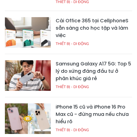
THIẾT BỊ - DI ĐỘNG
Cài Office 365 tại CellphoneS
sẵn sàng cho học tập và làm
việc
THIẾT BỊ - DI ĐỘNG
Samsung Galaxy A17 5G: Top 5
lý do xứng đáng đầu tư ở
phân khúc giá rẻ
THIẾT BỊ - DI ĐỘNG
iPhone 15 cũ và iPhone 16 Pro
Max cũ - đừng mua nếu chưa
hiểu rõ
THIẾT BỊ - DI ĐỘNG