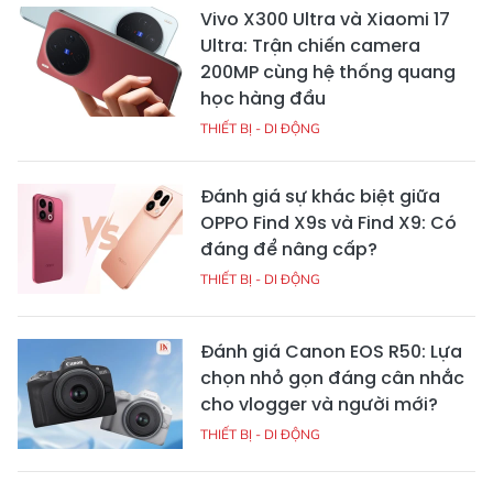
Vivo X300 Ultra và Xiaomi 17
Ultra: Trận chiến camera
200MP cùng hệ thống quang
học hàng đầu
THIẾT BỊ - DI ĐỘNG
Đánh giá sự khác biệt giữa
OPPO Find X9s và Find X9: Có
đáng để nâng cấp?
THIẾT BỊ - DI ĐỘNG
Đánh giá Canon EOS R50: Lựa
chọn nhỏ gọn đáng cân nhắc
cho vlogger và người mới?
THIẾT BỊ - DI ĐỘNG