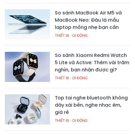
So sánh MacBook Air M5 và
MacBook Neo: Đâu là mẫu
laptop mỏng nhẹ bạn cần
THIẾT BỊ - DI ĐỘNG
So sánh Xiaomi Redmi Watch
5 Lite và Active: Thêm vài trăm
nghìn, bạn nhận được gì?
THIẾT BỊ - DI ĐỘNG
Top tai nghe bluetooth không
dây xài bền, nghe nhạc êm,
giá rẻ
THIẾT BỊ - DI ĐỘNG