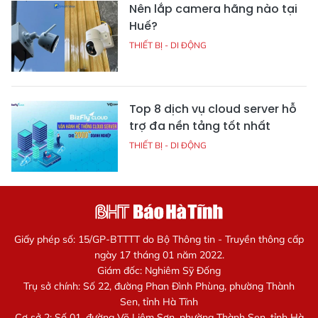
Nên lắp camera hãng nào tại
Huế?
THIẾT BỊ - DI ĐỘNG
Top 8 dịch vụ cloud server hỗ
trợ đa nền tảng tốt nhất
THIẾT BỊ - DI ĐỘNG
Giấy phép số: 15/GP-BTTTT do Bộ Thông tin - Truyền thông cấp
ngày 17 tháng 01 năm 2022.
Giám đốc: Nghiêm Sỹ Đống
Trụ sở chính: Số 22, đường Phan Đình Phùng, phường Thành
Sen, tỉnh Hà Tĩnh
Cơ sở 2: Số 01, đường Võ Liêm Sơn, phường Thành Sen, tỉnh Hà