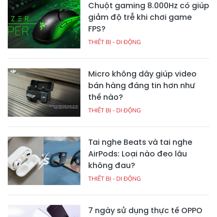
Chuột gaming 8.000Hz có giúp
giảm độ trễ khi chơi game
FPS?
THIẾT BỊ - DI ĐỘNG
Micro không dây giúp video
bán hàng đáng tin hơn như
thế nào?
THIẾT BỊ - DI ĐỘNG
Tai nghe Beats và tai nghe
AirPods: Loại nào đeo lâu
không đau?
THIẾT BỊ - DI ĐỘNG
7 ngày sử dụng thực tế OPPO