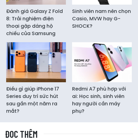
Đánh giá Galaxy Z Fold
Sinh viên nam nên chọn
8: Trải nghiệm điện
Casio, MVW hay G-
thoại gập dáng hộ
SHOCK?
chiếu của Samsung
Điều gì giúp iPhone 17
Redmi A7 phù hợp với
Series duy trì sức hút
ai: Học sinh, sinh viên
sau gần một năm ra
hay người cần máy
mắt?
phụ?
ĐỌC THÊM