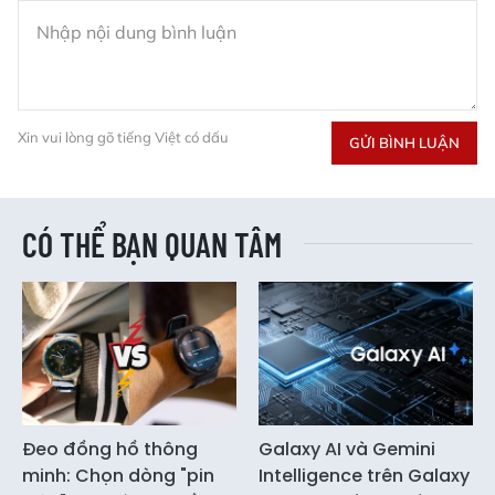
Xin vui lòng gõ tiếng Việt có dấu
GỬI BÌNH LUẬN
CÓ THỂ BẠN QUAN TÂM
Đeo đồng hồ thông
Galaxy AI và Gemini
minh: Chọn dòng "pin
Intelligence trên Galaxy