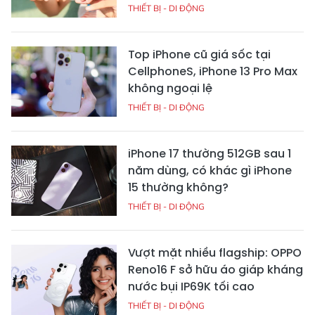
THIẾT BỊ - DI ĐỘNG
Top iPhone cũ giá sốc tại
CellphoneS, iPhone 13 Pro Max
không ngoại lệ
THIẾT BỊ - DI ĐỘNG
iPhone 17 thường 512GB sau 1
năm dùng, có khác gì iPhone
15 thường không?
THIẾT BỊ - DI ĐỘNG
Vượt mặt nhiều flagship: OPPO
Reno16 F sở hữu áo giáp kháng
nước bụi IP69K tối cao
THIẾT BỊ - DI ĐỘNG