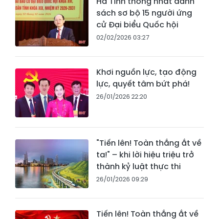
Hà Tĩnh thống nhất danh
sách sơ bộ 15 người ứng
cử Đại biểu Quốc hội
02/02/2026 03:27
Khơi nguồn lực, tạo động
lực, quyết tâm bứt phá!
26/01/2026 22:20
"Tiến lên! Toàn thắng ắt về
ta!" – khi lời hiệu triệu trở
thành kỷ luật thực thi
26/01/2026 09:29
Tiến lên! Toàn thắng ắt về