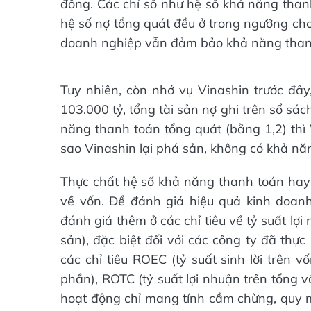
đồng. Các chỉ số như hệ số khả năng thanh
hệ số nợ tổng quát đều ở trong ngưỡng cho p
doanh nghiệp vẫn đảm bảo khả năng thanh
Tuy nhiên, còn nhớ vụ Vinashin trước đây
103.000 tỷ, tổng tài sản nợ ghi trên sổ sác
năng thanh toán tổng quát (bằng 1,2) thì
sao Vinashin lại phá sản, không có khả năn
Thực chất hệ số khả năng thanh toán hay h
về vốn. Để đánh giá hiệu quả kinh doanh
đánh giá thêm ở các chỉ tiêu về tỷ suất lợi 
sản), đặc biệt đối với các công ty đã thự
các chỉ tiêu ROEC (tỷ suất sinh lời trên v
phần), ROTC (tỷ suất lợi nhuận trên tổng v
hoạt động chỉ mang tính cầm chừng, quy m