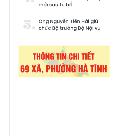
mới sau tu bổ
h
p
Ông Nguyễn Tiến Hải giữ
à
chức Bộ trưởng Bộ Nội vụ
i
,
ó
m
c
u
ổ
h
c