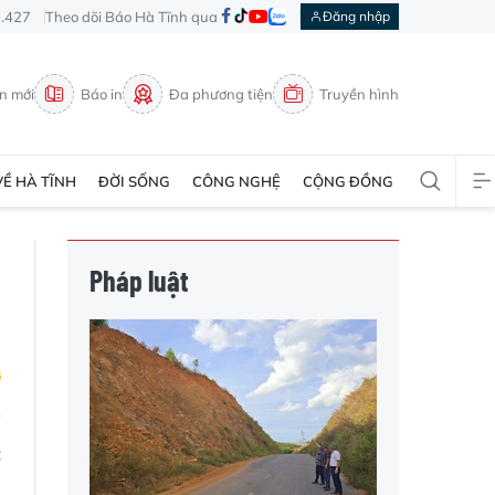
3.427
Theo dõi Báo Hà Tĩnh qua
Đăng nhập
in mới
Báo in
Đa phương tiện
Truyền hình
VỀ HÀ TĨNH
ĐỜI SỐNG
CÔNG NGHỆ
CỘNG ĐỒNG
Pháp luật
c
à