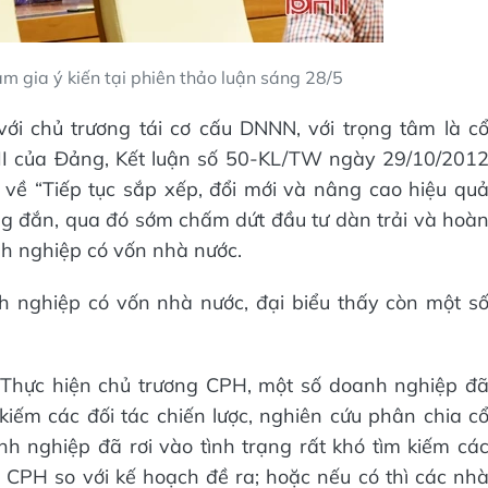
m gia ý kiến tại phiên thảo luận sáng 28/5
với chủ trương tái cơ cấu DNNN, với trọng tâm là c
XII của Đảng, Kết luận số 50-KL/TW ngày 29/10/201
về “Tiếp tục sắp xếp, đổi mới và nâng cao hiệu qu
g đắn, qua đó sớm chấm dứt đầu tư dàn trải và hoà
nh nghiệp có vốn nhà nước.
 nghiệp có vốn nhà nước, đại biểu thấy còn một s
 Thực hiện chủ trương CPH, một số doanh nghiệp đ
iếm các đối tác chiến lược, nghiên cứu phân chia c
h nghiệp đã rơi vào tình trạng rất khó tìm kiếm cá
 CPH so với kế hoạch đề ra; hoặc nếu có thì các nh