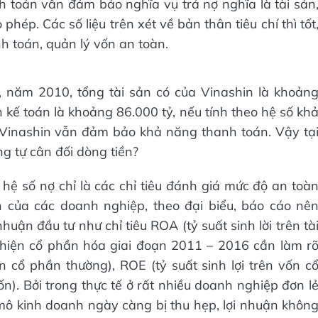
 toán vẫn đảm bảo nghĩa vụ trả nợ nghĩa là tài sản
hép. Các số liệu trên xét về bản thân tiêu chí thì tốt
 toán, quản lý vốn an toàn.
, năm 2010, tổng tài sản có của Vinashin là khoản
h kế toán là khoảng 86.000 tỷ, nếu tính theo hệ số kh
 Vinashin vẫn đảm bảo khả năng thanh toán. Vậy tạ
g tự cân đối dòng tiền?
ệ số nợ chỉ là các chỉ tiêu đánh giá mức độ an toà
 của các doanh nghiệp, theo đại biểu, báo cáo nê
nhuận đầu tư như chỉ tiêu ROA (tỷ suất sinh lời trên tà
c hiện cổ phần hóa giai đoạn 2011 – 2016 cần làm r
ốn cổ phần thường), ROE (tỷ suất sinh lợi trên vốn c
ốn). Bởi trong thực tế ở rất nhiều doanh nghiệp đơn l
ô kinh doanh ngày càng bị thu hẹp, lợi nhuận khôn