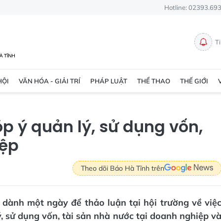
Hotline: 02393.69
T
HỘI
VĂN HÓA - GIẢI TRÍ
PHÁP LUẬT
THỂ THAO
THẾ GIỚI
 ý quản lý, sử dụng vốn,
iệp
Theo dõi Báo Hà Tĩnh trên
 dành một ngày để thảo luận tại hội trường về việ
ý, sử dụng vốn, tài sản nhà nước tại doanh nghiệp v