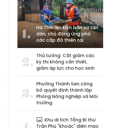
Hà Tĩnh lên kịch bản sơ tán
ổ
dân, chủ động ứng phó
các cấp độ thiên tai
2
ả
Thủ tướng: Cắt giảm các
n
kỳ thi không cần thiết,
giảm áp lực cho học sinh
ố
Phường Thành Sen công
bố quyết định thành lập
Phòng Nông nghiệp và Môi
ã
trường
ổ
c
Khu di tích Tổng Bí thư
à
Trần Phú "khoác" diện mạo