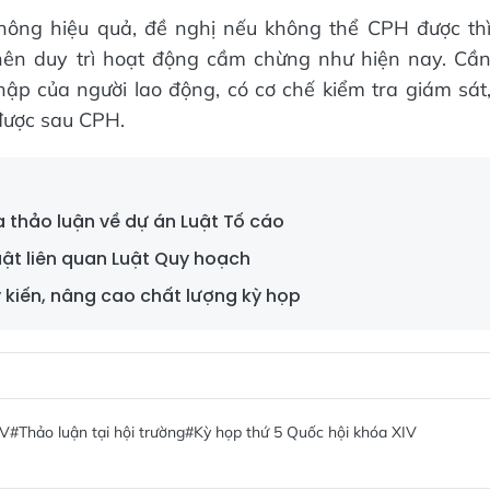
hông hiệu quả, đề nghị nếu không thể CPH được th
 nên duy trì hoạt động cầm chừng như hiện nay. Cầ
ập của người lao động, có cơ chế kiểm tra giám sát
 được sau CPH.
 thảo luận về dự án Luật Tố cáo
ật liên quan Luật Quy hoạch
 kiến, nâng cao chất lượng kỳ họp
IV
#Thảo luận tại hội trường
#Kỳ họp thứ 5 Quốc hội khóa XIV