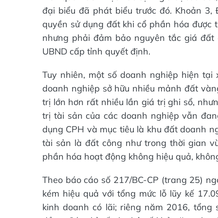
đại biểu đã phát biểu trước đó. Khoản 3, 
quyền sử dụng đất khi cổ phần hóa được 
nhưng phải đảm bảo nguyên tắc giá đất đ
UBND cấp tỉnh quyết định.
Tuy nhiên, một số doanh nghiệp hiện tại x
doanh nghiệp sở hữu nhiều mảnh đất vàng, 
trị lớn hơn rất nhiều lần giá trị ghi sổ, 
trị tài sản của các doanh nghiệp vẫn đang
dụng CPH và mục tiêu là khu đất doanh ng
tài sản là đất công như trong thời gian 
phần hóa hoạt động không hiệu quả, không
Theo báo cáo số 217/BC-CP (trang 25) ngo
kém hiệu quả với tổng mức lỗ lũy kế 17.
kinh doanh có lãi; riêng năm 2016, tổng 