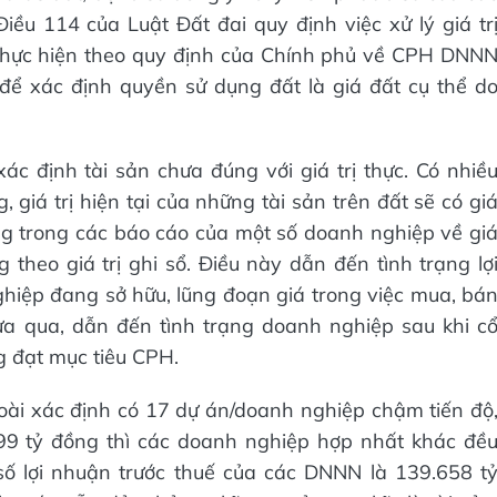
Điều 114 của Luật Đất đai quy định việc xử lý giá tr
thực hiện theo quy định của Chính phủ về CPH DNN
ể xác định quyền sử dụng đất là giá đất cụ thể d
ác định tài sản chưa đúng với giá trị thực. Có nhiề
giá trị hiện tại của những tài sản trên đất sẽ có gi
nhưng trong các báo cáo của một số doanh nghiệp về gi
 theo giá trị ghi sổ. Điều này dẫn đến tình trạng lợ
hiệp đang sở hữu, lũng đoạn giá trong việc mua, bá
vừa qua, dẫn đến tình trạng doanh nghiệp sau khi c
 đạt mục tiêu CPH.
ài xác định có 17 dự án/doanh nghiệp chậm tiến độ
099 tỷ đồng thì các doanh nghiệp hợp nhất khác đề
số lợi nhuận trước thuế của các DNNN là 139.658 t