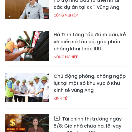
hỗ trợ nhà đầu tư triển khai
các dự án tại KKT Vũng Áng
CÔNG NGHIỆP
Hà Tĩnh tăng tốc đánh dấu, kẻ
vẽ biển số tàu cá, góp phần
chống khai thác IUU
NÔNG NGHIỆP
Chủ động phòng, chống ngập
lụt tại một số khu vực ở Khu
Kinh tế Vũng Áng
KINH TẾ
Tài chính thị trường ngày
5/8: Giá nhà chưa hạ, lãi vay