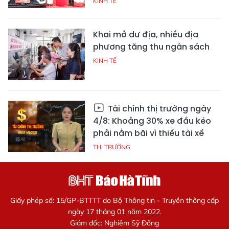
KINH TẾ
Khai mở dư địa, nhiều địa
phương tăng thu ngân sách
KINH TẾ
Tài chính thị trường ngày
4/8: Khoảng 30% xe đầu kéo
phải nằm bãi vì thiếu tài xế
THỊ TRƯỜNG
Giấy phép số: 15/GP-BTTTT do Bộ Thông tin - Truyền thông cấp
ngày 17 tháng 01 năm 2022.
Giám đốc: Nghiêm Sỹ Đống