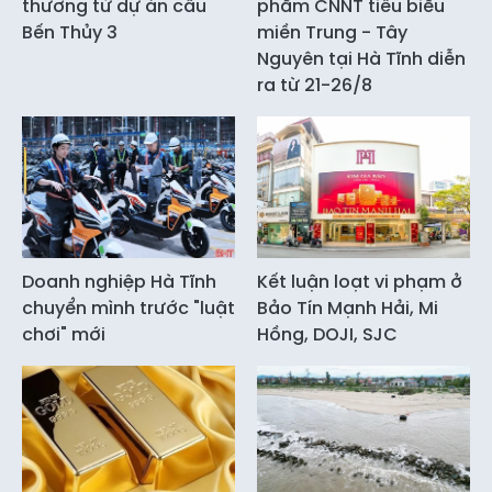
thương từ dự án cầu
phẩm CNNT tiêu biểu
Bến Thủy 3
miền Trung - Tây
Nguyên tại Hà Tĩnh diễn
ra từ 21-26/8
Doanh nghiệp Hà Tĩnh
Kết luận loạt vi phạm ở
chuyển mình trước "luật
Bảo Tín Mạnh Hải, Mi
chơi" mới
Hồng, DOJI, SJC