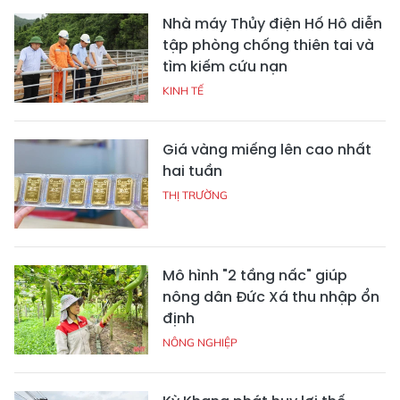
Nhà máy Thủy điện Hố Hô diễn
tập phòng chống thiên tai và
tìm kiếm cứu nạn
KINH TẾ
Giá vàng miếng lên cao nhất
hai tuần
THỊ TRƯỜNG
Mô hình "2 tầng nấc" giúp
nông dân Đức Xá thu nhập ổn
định
NÔNG NGHIỆP