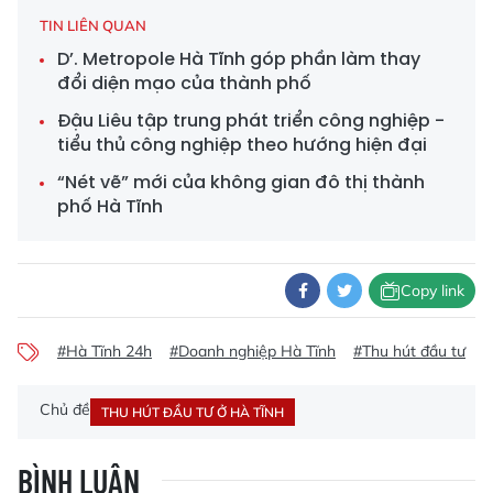
TIN LIÊN QUAN
D’. Metropole Hà Tĩnh góp phần làm thay
đổi diện mạo của thành phố
Đậu Liêu tập trung phát triển công nghiệp -
tiểu thủ công nghiệp theo hướng hiện đại
“Nét vẽ” mới của không gian đô thị thành
phố Hà Tĩnh
Copy link
#Hà Tĩnh 24h
#Doanh nghiệp Hà Tĩnh
#Thu hút đầu tư
#
Chủ đề
THU HÚT ĐẦU TƯ Ở HÀ TĨNH
BÌNH LUẬN