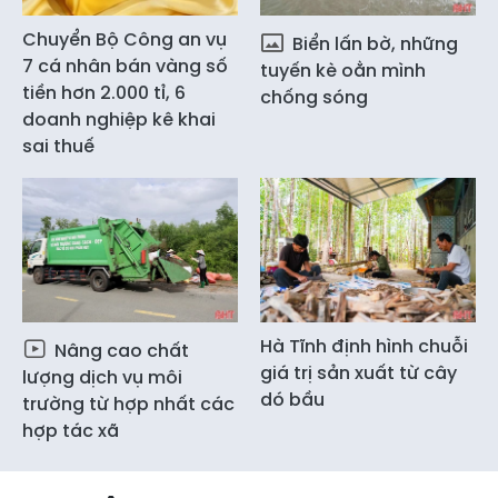
Chuyển Bộ Công an vụ
Biển lấn bờ, những
7 cá nhân bán vàng số
tuyến kè oằn mình
tiền hơn 2.000 tỉ, 6
chống sóng
doanh nghiệp kê khai
sai thuế
Hà Tĩnh định hình chuỗi
Nâng cao chất
giá trị sản xuất từ cây
lượng dịch vụ môi
dó bầu
trường từ hợp nhất các
hợp tác xã