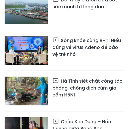
sức mạnh từ lòng dân
Sống khỏe cùng BHT: Hiểu
đúng về virus Adeno để bảo
vệ trẻ nhỏ
Hà Tĩnh siết chặt công tác
phòng, chống dịch cúm gia
cầm H5N1
Chùa Kim Dung – Hồn
thiêng giữa Bằng Sơn