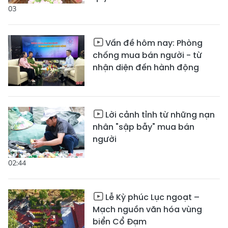
03
Vấn đề hôm nay: Phòng
chống mua bán người - từ
nhận diện đến hành động
Lời cảnh tỉnh từ những nạn
nhân "sập bẫy" mua bán
người
02:44
Lễ Kỳ phúc Lục ngoạt –
Mạch nguồn văn hóa vùng
biển Cổ Đạm