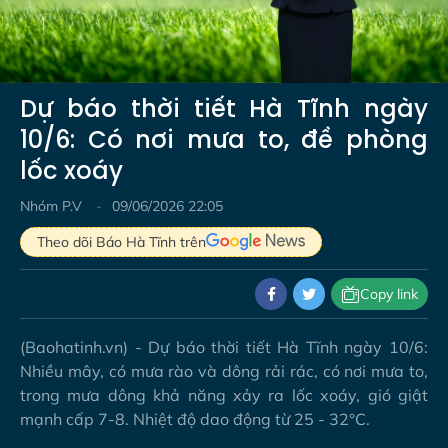
Video
Dự báo thời tiết Hà Tĩnh ngày
10/6: Có nơi mưa to, đề phòng
lốc xoáy
Nhóm P.V
09/06/2026 22:05
Theo dõi Báo Hà Tĩnh trên
Copy link
(Baohatinh.vn) - Dự báo thời tiết Hà Tĩnh ngày 10/6:
Nhiều mây, có mưa rào và dông rải rác, có nơi mưa to,
trong mưa dông khả năng xảy ra lốc xoáy, gió giật
mạnh cấp 7-8. Nhiệt độ dao động từ 25 - 32°C.