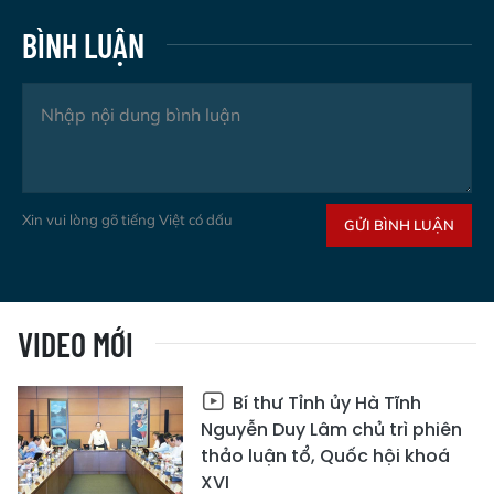
BÌNH LUẬN
Xin vui lòng gõ tiếng Việt có dấu
GỬI BÌNH LUẬN
VIDEO MỚI
Bí thư Tỉnh ủy Hà Tĩnh
Nguyễn Duy Lâm chủ trì phiên
thảo luận tổ, Quốc hội khoá
XVI