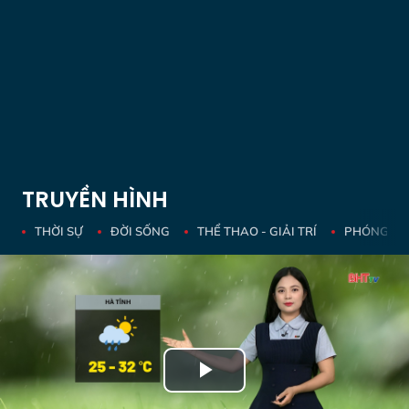
TRUYỀN HÌNH
THỜI SỰ
ĐỜI SỐNG
THỂ THAO - GIẢI TRÍ
PHÓNG SỰ 
Play