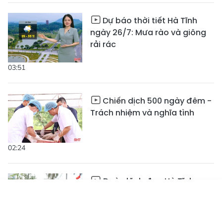
Dự báo thời tiết Hà Tĩnh
ngày 26/7: Mưa rào và giông
rải rác
03:51
Chiến dịch 500 ngày đêm -
Trách nhiệm và nghĩa tình
02:24
Đoàn lãnh đạo Hà Tĩnh
dâng hương các địa chỉ đỏ
Tin mới
Emagazine
nhân kỷ niệm Ngày Thương
Truyền hình
Podcast
binh - Liệt sĩ