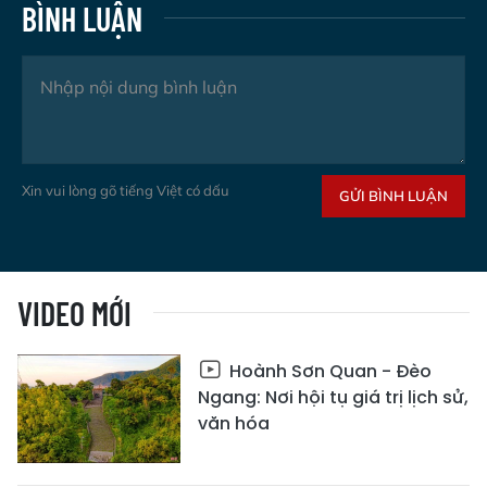
BÌNH LUẬN
Xin vui lòng gõ tiếng Việt có dấu
GỬI BÌNH LUẬN
VIDEO MỚI
Hoành Sơn Quan - Đèo
Ngang: Nơi hội tụ giá trị lịch sử,
văn hóa