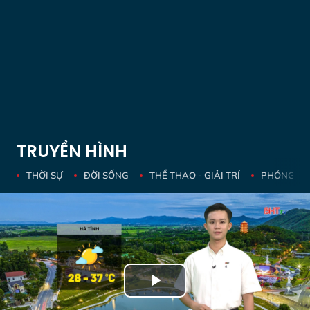
TRUYỀN HÌNH
THỜI SỰ
ĐỜI SỐNG
THỂ THAO - GIẢI TRÍ
PHÓNG SỰ 
Play