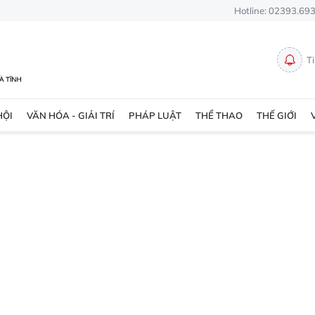
Hotline: 02393.69
T
HỘI
VĂN HÓA - GIẢI TRÍ
PHÁP LUẬT
THỂ THAO
THẾ GIỚI