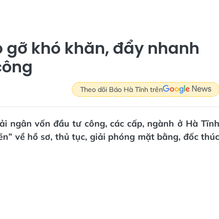
áo gỡ khó khăn, đẩy nhanh
công
Theo dõi Báo Hà Tĩnh trên
iải ngân vốn đầu tư công, các cấp, ngành ở Hà Tĩn
” về hồ sơ, thủ tục, giải phóng mặt bằng, đốc thú