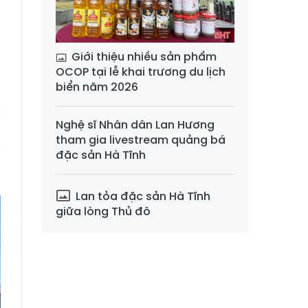
n
g
Giới thiệu nhiều sản phẩm
OCOP tại lễ khai trương du lịch
,
biển năm 2026
m
i
Nghệ sĩ Nhân dân Lan Hương
g
tham gia livestream quảng bá
i
đặc sản Hà Tĩnh
Lan tỏa đặc sản Hà Tĩnh
giữa lòng Thủ đô