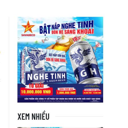
h
c
XEM NHIỀU