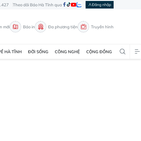
3.427
Theo dõi Báo Hà Tĩnh qua
Đăng nhập
in mới
Báo in
Đa phương tiện
Truyền hình
VỀ HÀ TĨNH
ĐỜI SỐNG
CÔNG NGHỆ
CỘNG ĐỒNG