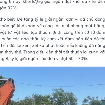
háng 6 này, khối lượng giải ngân đạt khá, dự kiến đế
 gần 32%.
 biết: Để tăng tỷ lệ giải ngân, đơn vị đã chủ độn
 tháo gỡ khó khăn về công tác giải phóng mặt bằng
ật tư, vật liệu, tạo thuận lợi thi công trên cơ sở đả
g buộc các nhà thầu ký cam kết đảm bảo tiến độ th
 tiến độ, sẽ xem xét xử phạt hoặc nếu không đủ năn
thay thế. Trong điều kiện thời tiết thuận lợi cùng vớ
ng 8, tỷ lệ giải ngân của đơn vị đạt 60 – 70%.