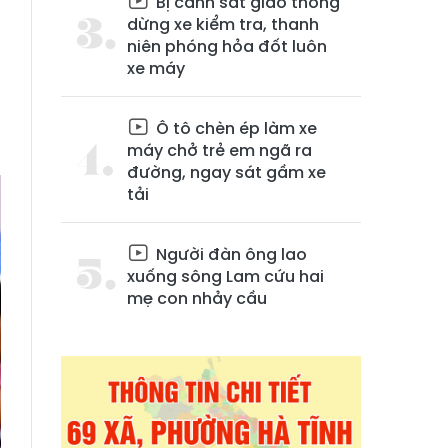
Bị cảnh sát giao thông
dừng xe kiểm tra, thanh
niên phóng hỏa đốt luôn
xe máy
Ô tô chèn ép làm xe
máy chở trẻ em ngã ra
đường, ngay sát gầm xe
tải
Người đàn ông lao
xuống sông Lam cứu hai
mẹ con nhảy cầu