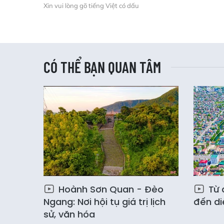
Xin vui lòng gõ tiếng Việt có dấu
CÓ THỂ BẠN QUAN TÂM
Hoành Sơn Quan - Đèo
Từ 
Ngang: Nơi hội tụ giá trị lịch
đến d
sử, văn hóa