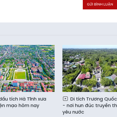
GỬI BÌNH LUẬN
dấu tích Hà Tĩnh xưa
Di tích Trương Quố
iện mạo hôm nay
- nơi hun đúc truyền t
yêu nước