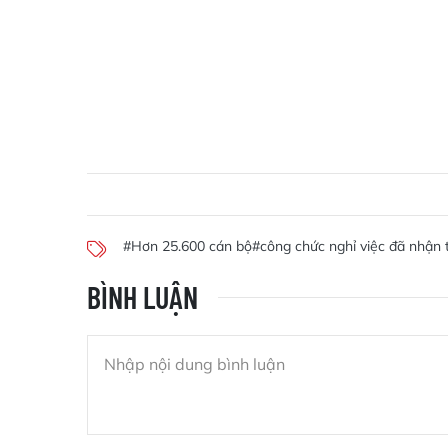
#Hơn 25.600 cán bộ
#công chức nghỉ việc đã nhận 
BÌNH LUẬN