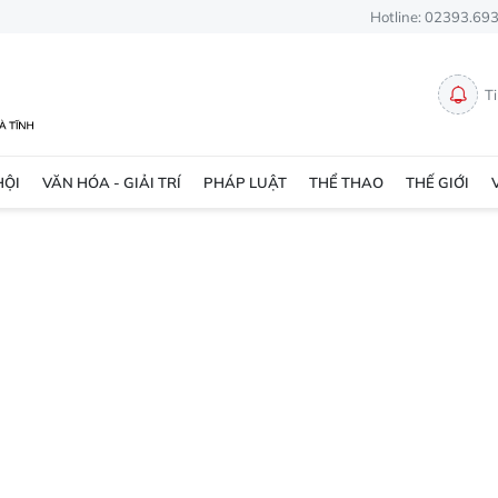
Hotline: 02393.69
T
HỘI
VĂN HÓA - GIẢI TRÍ
PHÁP LUẬT
THỂ THAO
THẾ GIỚI