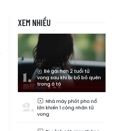
XEM NHIỀU
Bé gái hơn 2 tuổi tử
ủ
vong sau khi bị bố bỏ quên
trong ô tô
Nhà máy phốt pho nổ
lớn khiến 1 công nhân tử
vong