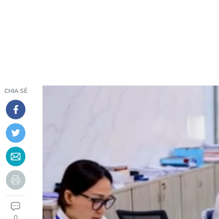
CHIA SẺ
0