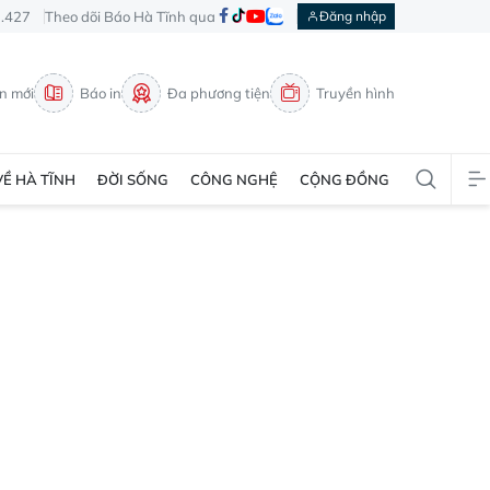
3.427
Theo dõi Báo Hà Tĩnh qua
Đăng nhập
in mới
Báo in
Đa phương tiện
Truyền hình
VỀ HÀ TĨNH
ĐỜI SỐNG
CÔNG NGHỆ
CỘNG ĐỒNG