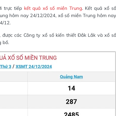
 trực tiếp
kết quả xổ số miền Trung
. Kết quả xổ s
Trung hôm nay 24/12/2024, xổ số miền Trung hôm na
4/12.
được các Công ty xổ số kiến thiết Đắk Lắk và xổ s
 bố.