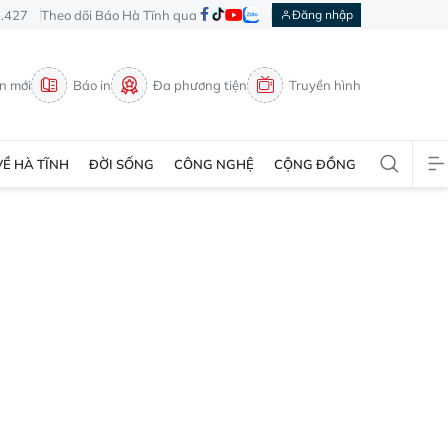
3.427
Theo dõi Báo Hà Tĩnh qua
Đăng nhập
in mới
Báo in
Đa phương tiện
Truyền hình
VỀ HÀ TĨNH
ĐỜI SỐNG
CÔNG NGHỆ
CỘNG ĐỒNG