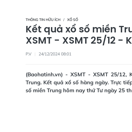
THÔNG TIN HỮU ÍCH
XỔ SỐ
Kết quả xổ số miền T
XSMT - XSMT 25/12 - 
P.V
24/12/2024 08:01
(Baohatinh.vn) - XSMT - XSMT 25/12, 
Trung. Kết quả xổ số hàng ngày. Trực ti
số miền Trung hôm nay thứ Tư ngày 25 th