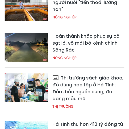
người nuôi "tiến thoái lưỡng
nan"
NÔNG NGHIỆP
Hoàn thành khắc phục sự cố
sạt lở, vỡ mái bờ kênh chính
Sông Rác
NÔNG NGHIỆP
Thị trường sách giáo khoa,
đồ dùng học tập ở Hà Tĩnh:
Đảm bảo nguồn cung, đa
dạng mẫu mã
THỊ TRƯỜNG
Hà Tĩnh thu hơn 410 tỷ đồng từ