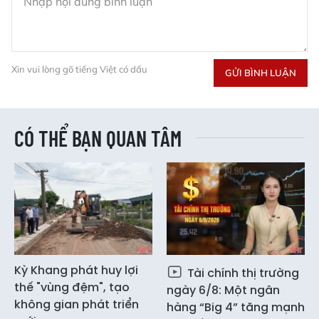
Xin vui lòng gõ tiếng Việt có dấu
GỬI BÌNH LUẬN
CÓ THỂ BẠN QUAN TÂM
Kỳ Khang phát huy lợi
Tài chính thị trường
thế "vùng đệm", tạo
ngày 6/8: Một ngân
không gian phát triển
hàng “Big 4” tăng mạnh