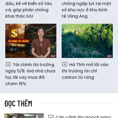
dấu, kẻ vẽ biển số tàu
chống ngập lụt tại một
cá, góp phần chống
số khu vực ở Khu Kinh
khai thác IUU
tế Vũng Áng
Tài chính thị trường
Hà Tĩnh mở lối vào
ngày 5/8: Giá nhà chưa
thị trường tín chỉ
hạ, lãi vay mua đã
carbon từ rừng
chạm 16%
ĐỌC THÊM
Cận cảnh thu hoạch ngọc