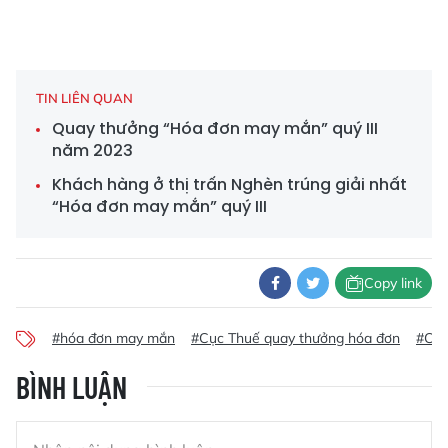
TIN LIÊN QUAN
Quay thưởng “Hóa đơn may mắn” quý III
năm 2023
Khách hàng ở thị trấn Nghèn trúng giải nhất
“Hóa đơn may mắn” quý III
Copy link
#hóa đơn may mắn
#Cục Thuế quay thưởng hóa đơn
#Cục
BÌNH LUẬN