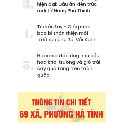
hiện đại: Dấu ấn kiến trúc
mới từ Hưng Phú Thịnh
Túi vải đay - Giải pháp
bao bì thân thiện môi
trường cùng Túi Vải Xanh
à
Hoarosa đáp ứng nhu cầu
hoa khai trương và giỏ trái
y
cây quà tặng trên toàn
quốc