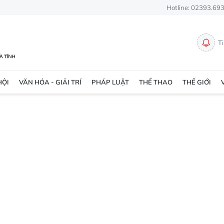
Hotline: 02393.69
T
HỘI
VĂN HÓA - GIẢI TRÍ
PHÁP LUẬT
THỂ THAO
THẾ GIỚI