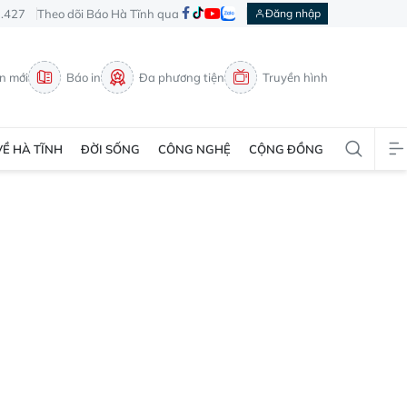
3.427
Theo dõi Báo Hà Tĩnh qua
Đăng nhập
in mới
Báo in
Đa phương tiện
Truyền hình
VỀ HÀ TĨNH
ĐỜI SỐNG
CÔNG NGHỆ
CỘNG ĐỒNG