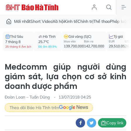
Mới nhất
Short Video
Xã hội
Kinh tế
Chính trị
Thể thao
Pháp luật
V
Thứ Sáu
Hà Tĩnh
Giá vàng (SJC)
Tỷ giá
7 tháng 8
25.7°C
Mua vào
Bán ra
EUR
USD
139,700,000
142,700,000
29,510.05
26,
25 tháng 6 Âm lịch
Độ ẩm 89.9%
Medcomm giúp người dùng
giám sát, lựa chọn cơ sở kinh
doanh dược phẩm
Đoàn Loan – Tuấn Dũng
13/07/2018 04:25
Theo dõi Báo Hà Tĩnh trên
Copy link