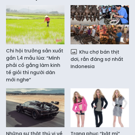
Chi hội trưởng sản xuất
Khu chợ bán thịt
gần 1,4 mẫu lúa: “Mình
dơi, rắn đáng sợ nhất
phải cố gắng làm kinh
Indonesia
tế giỏi thì người dân
mới nghe”
Những sự thật thú vị về
Trang phục “bật mí”