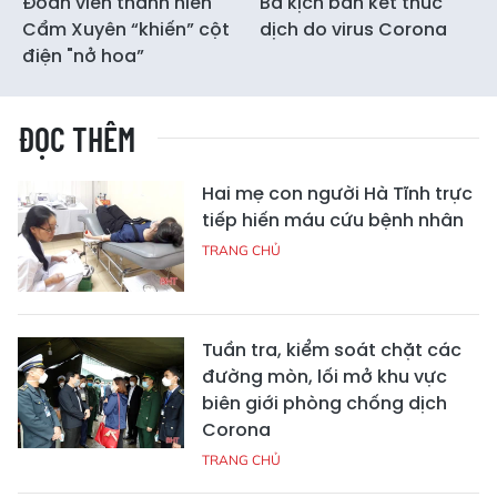
Đoàn viên thanh niên
Ba kịch bản kết thúc
Cẩm Xuyên “khiến” cột
dịch do virus Corona
điện "nở hoa”
ĐỌC THÊM
Hai mẹ con người Hà Tĩnh trực
tiếp hiến máu cứu bệnh nhân
TRANG CHỦ
Tuần tra, kiểm soát chặt các
đường mòn, lối mở khu vực
biên giới phòng chống dịch
Corona
TRANG CHỦ