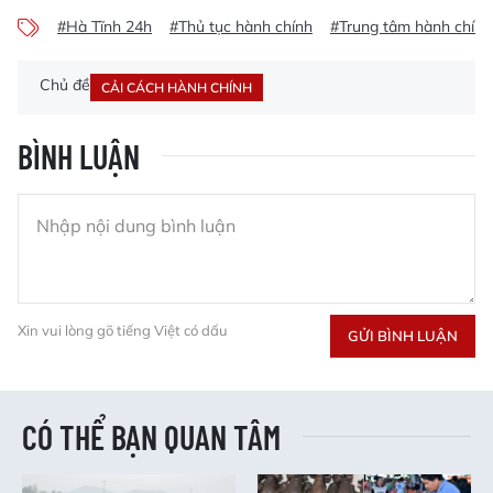
#Hà Tĩnh 24h
#Thủ tục hành chính
#Trung tâm hành chính
Chủ đề
CẢI CÁCH HÀNH CHÍNH
BÌNH LUẬN
Xin vui lòng gõ tiếng Việt có dấu
GỬI BÌNH LUẬN
CÓ THỂ BẠN QUAN TÂM