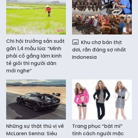
Chi hội trưởng sản xuất
Khu chợ bán thịt
gần 1,4 mẫu lúa: “Mình
dơi, rắn đáng sợ nhất
phải cố gắng làm kinh
Indonesia
tế giỏi thì người dân
mới nghe”
Những sự thật thú vị về
Trang phục “bật mí”
McLaren Senna: Siêu
tính cách người mặc