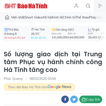
Mới nhất
Short Video
Xã hội
Kinh tế
Chính trị
Thể thao
Pháp luật
V
Thứ Bảy
Hà Tĩnh
Giá vàng (SJC)
Tỷ giá
8 tháng 8
29.3°C
Mua vào
Bán ra
EUR
USD
141,000,000
144,000,000
29,432.37
26,
26 tháng 6 Âm lịch
Độ ẩm 80.4%
Số lượng giao dịch tại Trung
tâm Phục vụ hành chính công
Hà Tĩnh tăng cao
Phúc Quang
06/02/2020 03:55
Theo dõi Báo Hà Tĩnh trên
Copy link