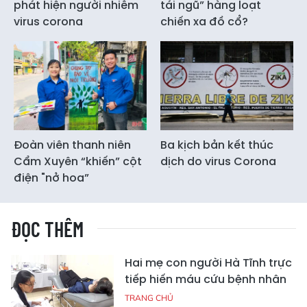
phát hiện người nhiễm
tái ngũ” hàng loạt
virus corona
chiến xa đồ cổ?
Đoàn viên thanh niên
Ba kịch bản kết thúc
Cẩm Xuyên “khiến” cột
dịch do virus Corona
điện "nở hoa”
ĐỌC THÊM
Hai mẹ con người Hà Tĩnh trực
tiếp hiến máu cứu bệnh nhân
TRANG CHỦ