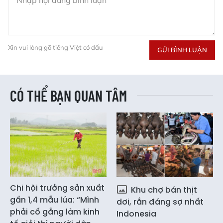
Xin vui lòng gõ tiếng Việt có dấu
GỬI BÌNH LUẬN
CÓ THỂ BẠN QUAN TÂM
Chi hội trưởng sản xuất
Khu chợ bán thịt
gần 1,4 mẫu lúa: “Mình
dơi, rắn đáng sợ nhất
phải cố gắng làm kinh
Indonesia