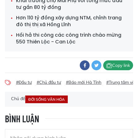
Khai trương chợ Mai Phụ với tổng mức đầu
tư gần 80 tỷ đồng
Hơn 110 tỷ đồng xây dựng NTM, chỉnh trang
đô thị thị xã Hồng Lĩnh
Hối hả thi công các công trình chào mừng
550 Thiên Lộc - Can Lộc
Copy link
#Đầu tư
#Chủ đầu tư
#Báo mới Hà Tĩnh
#Trung tâm văn 
Chủ đề
ĐỜI SỐNG VĂN HÓA
BÌNH LUẬN