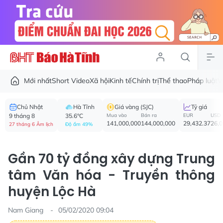
Mới nhất
Short Video
Xã hội
Kinh tế
Chính trị
Thể thao
Pháp luật
V
Chủ Nhật
Hà Tĩnh
Giá vàng (SJC)
Tỷ giá
9 tháng 8
35.6°C
Mua vào
Bán ra
EUR
USD
141,000,000
144,000,000
29,432.37
26,
27 tháng 6 Âm lịch
Độ ẩm 49%
Gần 70 tỷ đồng xây dựng Trung
tâm Văn hóa - Truyền thông
huyện Lộc Hà
Nam Giang
05/02/2020 09:04