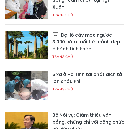
ương “cắm chốt” tại Nghi
Xuân
TRANG CHỦ
Đại lộ cây mọc ngược
3.000 năm tuổi tựa cảnh đẹp
ở hành tinh khác
TRANG CHỦ
5 xã ở Hà Tĩnh tái phát dịch tả
lợn châu Phi
TRANG CHỦ
Bộ Nội vụ: Giảm thiểu văn
bằng, chứng chỉ với công chức
và viên chức