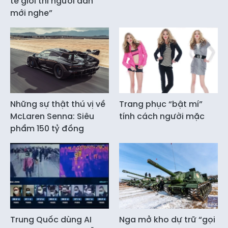
tế giỏi thì người dân
mới nghe”
Những sự thật thú vị về
Trang phục “bật mí”
McLaren Senna: Siêu
tính cách người mặc
phẩm 150 tỷ đồng
Trung Quốc dùng AI
Nga mở kho dự trữ “gọi