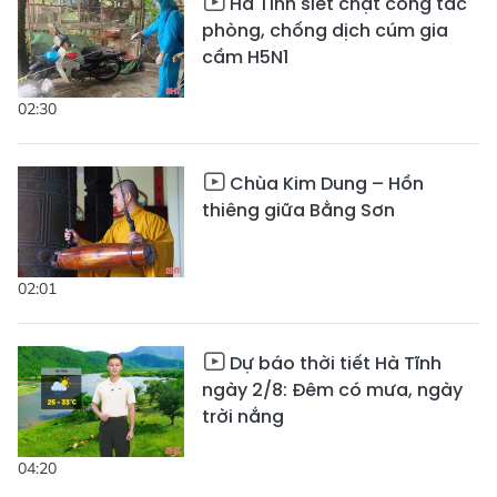
Hà Tĩnh siết chặt công tác
phòng, chống dịch cúm gia
cầm H5N1
02:30
Chùa Kim Dung – Hồn
thiêng giữa Bằng Sơn
02:01
Dự báo thời tiết Hà Tĩnh
ngày 2/8: Đêm có mưa, ngày
trời nắng
04:20