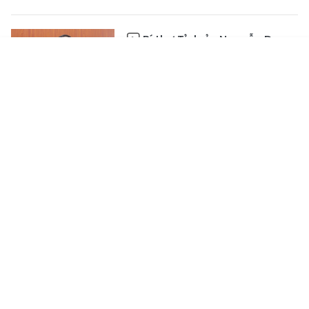
Bí thư Tỉnh ủy Nguyễn Duy
Lâm tiếp công dân định kỳ
tháng 7
Tin mới
Emagazine
Truyền hình
Podcast
03:49
Số hóa để quản lý giao
thông hiệu quả
02:41
Tài chính thị trường ngày
27/7: Chuyển tiền tới tài khoản
lạ có thể phải chờ ít nhất 24