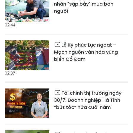
nhân "sập bẫy" mua bán
người
02:44
Lễ Kỳ phúc Lục ngoạt –
Mạch nguồn văn hóa vùng
biển Cổ Đạm
02:37
Tài chính thị trường ngày
30/7: Doanh nghiệp Hà Tĩnh
“bứt tốc” nửa cuối năm