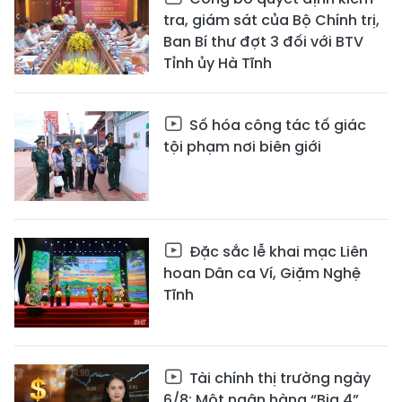
tra, giám sát của Bộ Chính trị,
Ban Bí thư đợt 3 đối với BTV
Tỉnh ủy Hà Tĩnh
Số hóa công tác tố giác
tội phạm nơi biên giới
Đặc sắc lễ khai mạc Liên
hoan Dân ca Ví, Giặm Nghệ
Tĩnh
Tài chính thị trường ngày
6/8: Một ngân hàng “Big 4”