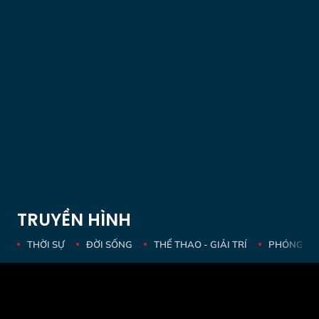
TRUYỀN HÌNH
THỜI SỰ
ĐỜI SỐNG
THỂ THAO - GIẢI TRÍ
PHÓNG SỰ 