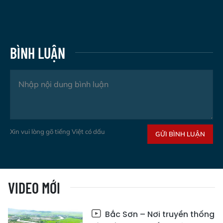
BÌNH LUẬN
Xin vui lòng gõ tiếng Việt có dấu
GỬI BÌNH LUẬN
VIDEO MỚI
Bắc Sơn – Nơi truyền thống