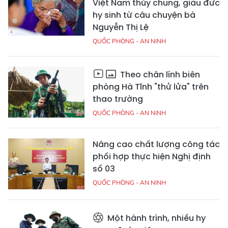
Việt Nam thủy chung, giàu đức
hy sinh từ câu chuyện bà
Nguyễn Thị Lệ
QUỐC PHÒNG - AN NINH
Theo chân lính biên
phòng Hà Tĩnh "thử lửa" trên
thao trường
QUỐC PHÒNG - AN NINH
Nâng cao chất lượng công tác
phối hợp thực hiện Nghị định
số 03
QUỐC PHÒNG - AN NINH
Một hành trình, nhiều hy