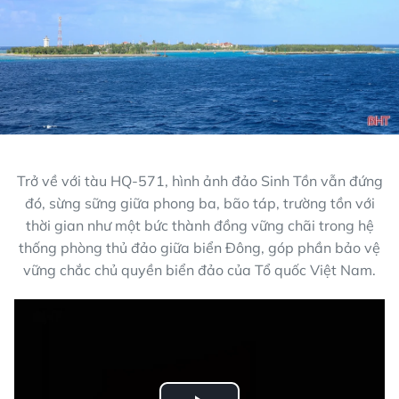
Trở về với tàu HQ-571, hình ảnh đảo Sinh Tồn vẫn đứng
đó, sừng sững giữa phong ba, bão táp, trường tồn với
thời gian như một bức thành đồng vững chãi trong hệ
thống phòng thủ đảo giữa biển Đông, góp phần bảo vệ
vững chắc chủ quyền biển đảo của Tổ quốc Việt Nam.