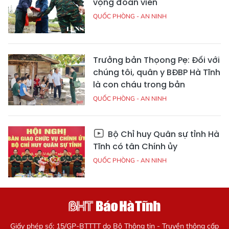
vọng đoàn viên
QUỐC PHÒNG - AN NINH
Trưởng bản Thọong Pẹ: Đối với
chúng tôi, quân y BĐBP Hà Tĩnh
là con cháu trong bản
QUỐC PHÒNG - AN NINH
Bộ Chỉ huy Quân sự tỉnh Hà
Tĩnh có tân Chính ủy
QUỐC PHÒNG - AN NINH
Giấy phép số: 15/GP-BTTTT do Bộ Thông tin - Truyền thông cấp