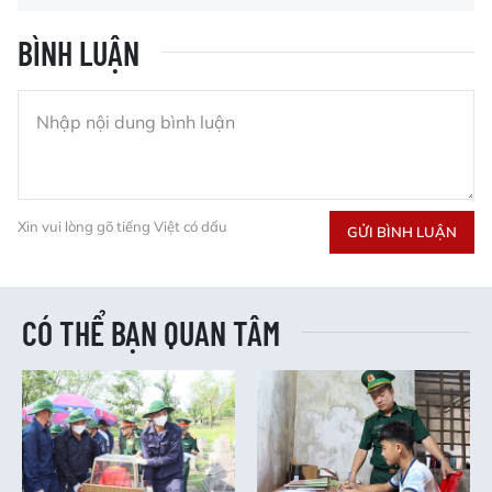
BÌNH LUẬN
Xin vui lòng gõ tiếng Việt có dấu
GỬI BÌNH LUẬN
CÓ THỂ BẠN QUAN TÂM