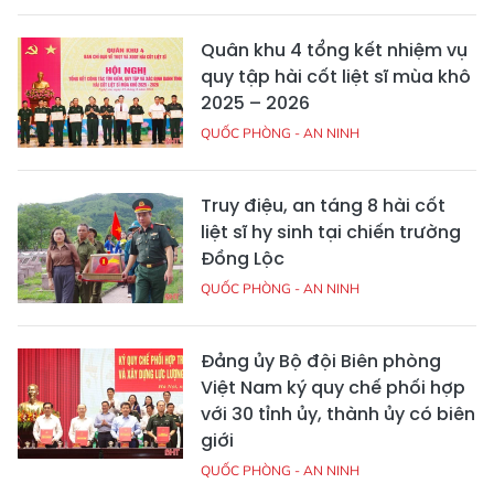
Quân khu 4 tổng kết nhiệm vụ
quy tập hài cốt liệt sĩ mùa khô
2025 – 2026
QUỐC PHÒNG - AN NINH
Truy điệu, an táng 8 hài cốt
liệt sĩ hy sinh tại chiến trường
Đồng Lộc
QUỐC PHÒNG - AN NINH
Đảng ủy Bộ đội Biên phòng
Việt Nam ký quy chế phối hợp
với 30 tỉnh ủy, thành ủy có biên
giới
QUỐC PHÒNG - AN NINH