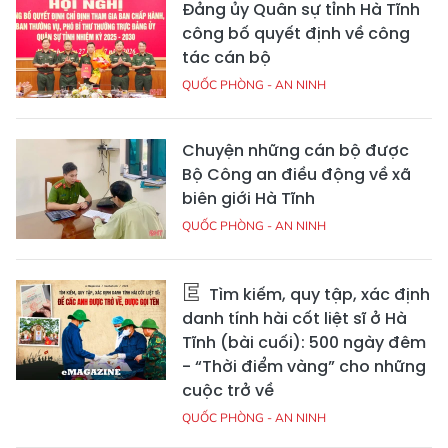
Đảng ủy Quân sự tỉnh Hà Tĩnh
công bố quyết định về công
tác cán bộ
QUỐC PHÒNG - AN NINH
Chuyện những cán bộ được
Bộ Công an điều động về xã
biên giới Hà Tĩnh
QUỐC PHÒNG - AN NINH
Tìm kiếm, quy tập, xác định
danh tính hài cốt liệt sĩ ở Hà
Tĩnh (bài cuối): 500 ngày đêm
- “Thời điểm vàng” cho những
cuộc trở về
QUỐC PHÒNG - AN NINH