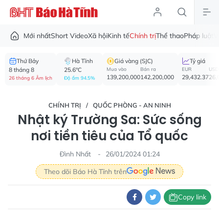
Mới nhất
Short Video
Xã hội
Kinh tế
Chính trị
Thể thao
Pháp luật
V
Thứ Bảy
Hà Tĩnh
Giá vàng (SJC)
Tỷ giá
8 tháng 8
25.6°C
Mua vào
Bán ra
EUR
USD
139,200,000
142,200,000
29,432.37
26,
26 tháng 6 Âm lịch
Độ ẩm 94.5%
CHÍNH TRỊ
QUỐC PHÒNG - AN NINH
Nhật ký Trường Sa: Sức sống
nơi tiền tiêu của Tổ quốc
Đình Nhất
26/01/2024 01:24
Theo dõi Báo Hà Tĩnh trên
Copy link