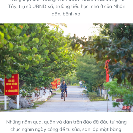
Tây, trụ sở UBND xã, trường tiểu học, nhà ở của Nhân
dân, bệnh xá.
Những năm qua, quân và dân trên đảo đã đầu tư hàng
chục nghìn ngày công để tu sửa, san lấp mặt bằng,