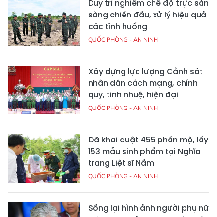
Duy trì nghiêm chế độ trực sẵn
sàng chiến đấu, xử lý hiệu quả
các tình huống
QUỐC PHÒNG - AN NINH
Xây dựng lực lượng Cảnh sát
nhân dân cách mạng, chính
quy, tinh nhuệ, hiện đại
QUỐC PHÒNG - AN NINH
Đã khai quật 455 phần mộ, lấy
153 mẫu sinh phẩm tại Nghĩa
trang Liệt sĩ Nầm
QUỐC PHÒNG - AN NINH
Sống lại hình ảnh người phụ nữ