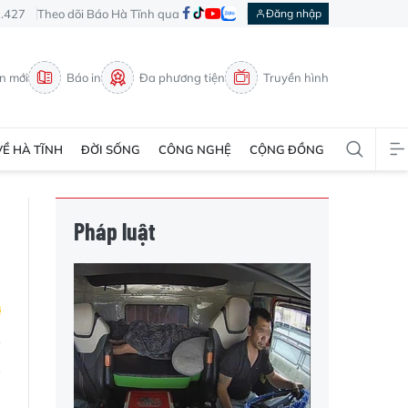
3.427
Theo dõi Báo Hà Tĩnh qua
Đăng nhập
in mới
Báo in
Đa phương tiện
Truyền hình
VỀ HÀ TĨNH
ĐỜI SỐNG
CÔNG NGHỆ
CỘNG ĐỒNG
Pháp luật
g
h