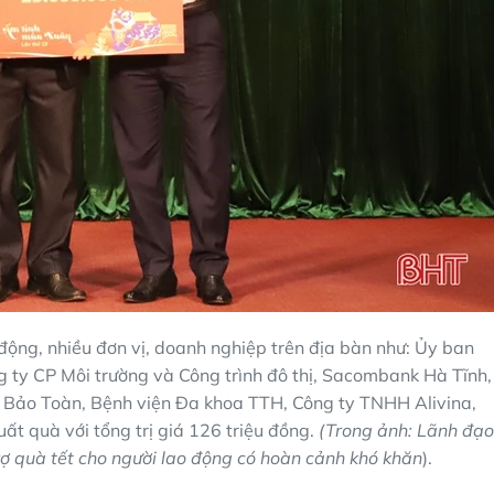
ộng, nhiều đơn vị, doanh nghiệp trên địa bàn như: Ủy ban
 ty CP Môi trường và Công trình đô thị, Sacombank Hà Tĩnh,
Bảo Toàn, Bệnh viện Đa khoa TTH, Công ty TNHH Alivina,
t quà với tổng trị giá 126 triệu đồng.
(Trong ảnh: Lãnh đạo
ợ quà tết cho người lao động có hoàn cảnh khó khăn
).