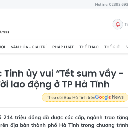
Hotline: 02393.69
T
HỘI
VĂN HÓA - GIẢI TRÍ
PHÁP LUẬT
THỂ THAO
THẾ GIỚI
 Tỉnh ủy vui “Tết sum vầy -
ời lao động ở TP Hà Tĩnh
Theo dõi Báo Hà Tĩnh trên
iá 214 triệu đồng đã được các cấp, ngành trao tặn
rên địa bàn thành phố Hà Tĩnh trong chương trìn