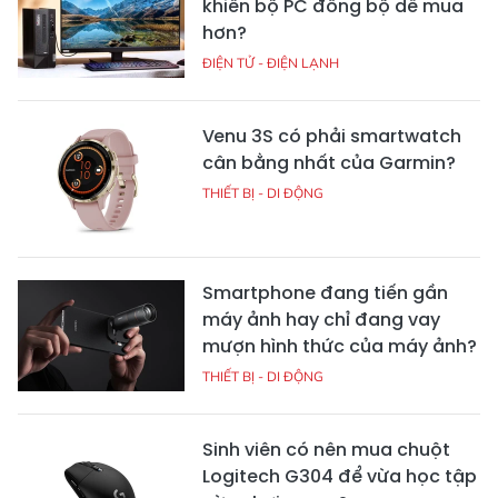
khiến bộ PC đồng bộ dễ mua
hơn?
ĐIỆN TỬ - ĐIỆN LẠNH
Venu 3S có phải smartwatch
cân bằng nhất của Garmin?
THIẾT BỊ - DI ĐỘNG
Smartphone đang tiến gần
máy ảnh hay chỉ đang vay
mượn hình thức của máy ảnh?
THIẾT BỊ - DI ĐỘNG
Sinh viên có nên mua chuột
Logitech G304 để vừa học tập