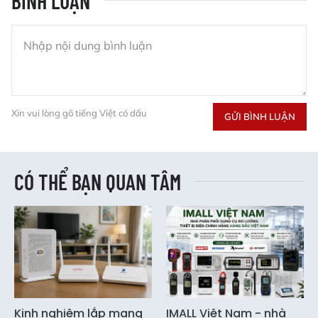
BÌNH LUẬN
Xin vui lòng gõ tiếng Việt có dấu
GỬI BÌNH LUẬN
CÓ THỂ BẠN QUAN TÂM
Kinh nghiệm lắp mạng
IMALL Việt Nam - nhà