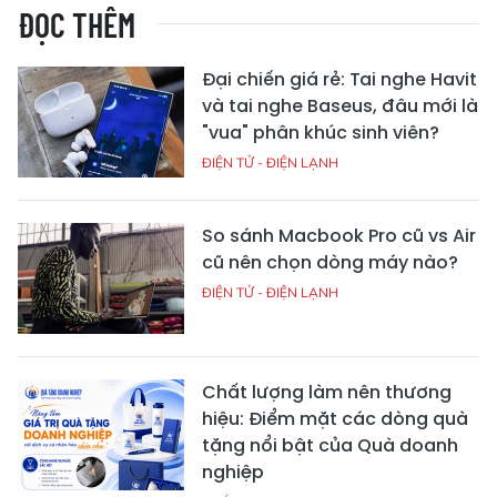
ĐỌC THÊM
Đại chiến giá rẻ: Tai nghe Havit
và tai nghe Baseus, đâu mới là
"vua" phân khúc sinh viên?
ĐIỆN TỬ - ĐIỆN LẠNH
So sánh Macbook Pro cũ vs Air
cũ nên chọn dòng máy nào?
ĐIỆN TỬ - ĐIỆN LẠNH
Chất lượng làm nên thương
hiệu: Điểm mặt các dòng quà
tặng nổi bật của Quà doanh
nghiệp