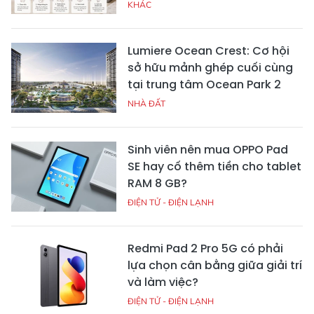
KHÁC
Lumiere Ocean Crest: Cơ hội
sở hữu mảnh ghép cuối cùng
tại trung tâm Ocean Park 2
NHÀ ĐẤT
Sinh viên nên mua OPPO Pad
SE hay cố thêm tiền cho tablet
RAM 8 GB?
ĐIỆN TỬ - ĐIỆN LẠNH
Redmi Pad 2 Pro 5G có phải
lựa chọn cân bằng giữa giải trí
và làm việc?
ĐIỆN TỬ - ĐIỆN LẠNH