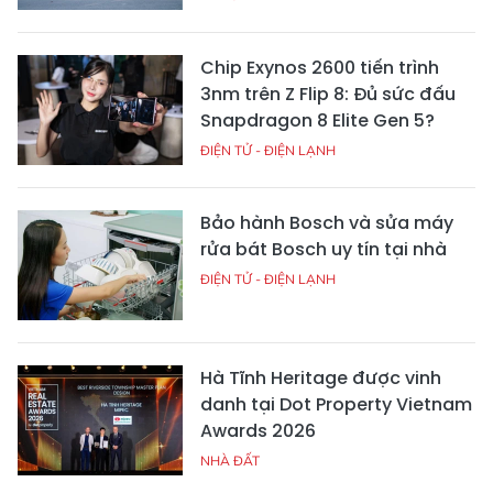
Chip Exynos 2600 tiến trình
3nm trên Z Flip 8: Đủ sức đấu
Snapdragon 8 Elite Gen 5?
ĐIỆN TỬ - ĐIỆN LẠNH
Bảo hành Bosch và sửa máy
rửa bát Bosch uy tín tại nhà
ĐIỆN TỬ - ĐIỆN LẠNH
Hà Tĩnh Heritage được vinh
danh tại Dot Property Vietnam
Awards 2026
NHÀ ĐẤT