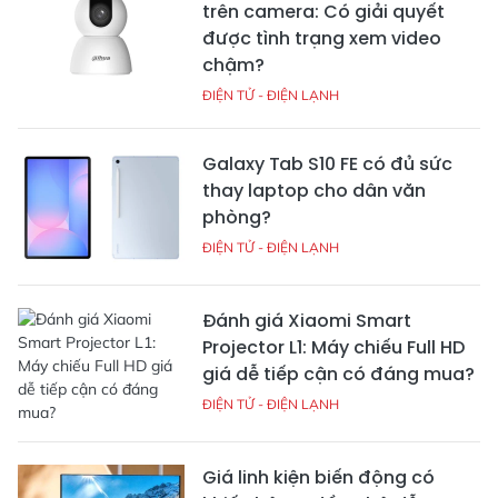
trên camera: Có giải quyết
được tình trạng xem video
chậm?
ĐIỆN TỬ - ĐIỆN LẠNH
Galaxy Tab S10 FE có đủ sức
thay laptop cho dân văn
phòng?
ĐIỆN TỬ - ĐIỆN LẠNH
Đánh giá Xiaomi Smart
Projector L1: Máy chiếu Full HD
giá dễ tiếp cận có đáng mua?
ĐIỆN TỬ - ĐIỆN LẠNH
Giá linh kiện biến động có