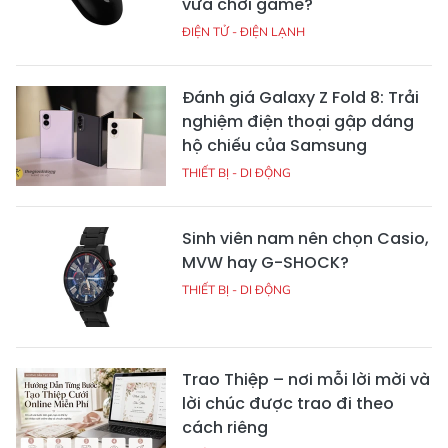
vừa chơi game?
ĐIỆN TỬ - ĐIỆN LẠNH
Đánh giá Galaxy Z Fold 8: Trải
nghiệm điện thoại gập dáng
hộ chiếu của Samsung
THIẾT BỊ - DI ĐỘNG
Sinh viên nam nên chọn Casio,
MVW hay G-SHOCK?
THIẾT BỊ - DI ĐỘNG
Trao Thiệp – nơi mỗi lời mời và
lời chúc được trao đi theo
cách riêng