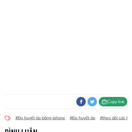
Copy link
#Đo huyết áp bằng iphone
#Đo huyết áp
#theo dõi sức kh