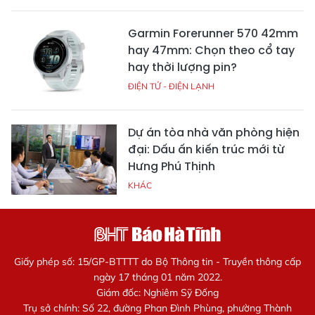
Garmin Forerunner 570 42mm
hay 47mm: Chọn theo cổ tay
hay thời lượng pin?
ĐIỆN TỬ - ĐIỆN LẠNH
Dự án tòa nhà văn phòng hiện
đại: Dấu ấn kiến trúc mới từ
Hưng Phú Thịnh
KHÁC
Giấy phép số: 15/GP-BTTTT do Bộ Thông tin - Truyền thông cấp
ngày 17 tháng 01 năm 2022.
Giám đốc: Nghiêm Sỹ Đống
Trụ sở chính: Số 22, đường Phan Đình Phùng, phường Thành