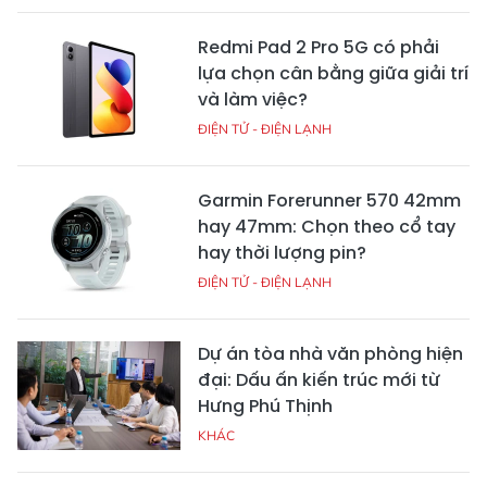
Redmi Pad 2 Pro 5G có phải
lựa chọn cân bằng giữa giải trí
và làm việc?
ĐIỆN TỬ - ĐIỆN LẠNH
Garmin Forerunner 570 42mm
hay 47mm: Chọn theo cổ tay
hay thời lượng pin?
ĐIỆN TỬ - ĐIỆN LẠNH
Dự án tòa nhà văn phòng hiện
đại: Dấu ấn kiến trúc mới từ
Hưng Phú Thịnh
KHÁC