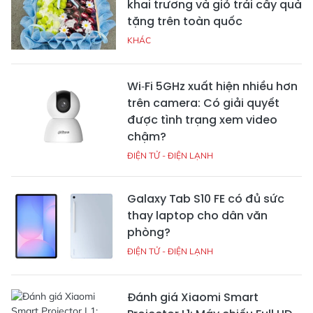
khai trương và giỏ trái cây quà
tặng trên toàn quốc
KHÁC
Wi‑Fi 5GHz xuất hiện nhiều hơn
trên camera: Có giải quyết
được tình trạng xem video
chậm?
ĐIỆN TỬ - ĐIỆN LẠNH
Galaxy Tab S10 FE có đủ sức
thay laptop cho dân văn
phòng?
ĐIỆN TỬ - ĐIỆN LẠNH
Đánh giá Xiaomi Smart