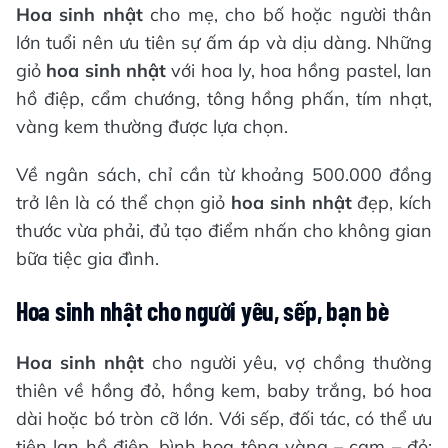
Hoa sinh nhật
cho mẹ, cho bố hoặc người thân
lớn tuổi nên ưu tiên sự ấm áp và dịu dàng. Những
giỏ
hoa sinh nhật
với hoa ly, hoa hồng pastel, lan
hồ điệp, cẩm chướng, tông hồng phấn, tím nhạt,
vàng kem thường được lựa chọn.
Về ngân sách, chỉ cần từ khoảng 500.000 đồng
trở lên là có thể chọn giỏ
hoa sinh nhật
đẹp, kích
thước vừa phải, đủ tạo điểm nhấn cho không gian
bữa tiệc gia đình.
Hoa sinh nhật cho người yêu, sếp, bạn bè
Hoa sinh nhật
cho người yêu, vợ chồng thường
thiên về hồng đỏ, hồng kem, baby trắng, bó hoa
dài hoặc bó tròn cỡ lớn. Với sếp, đối tác, có thể ưu
tiên lan hồ điệp, bình hoa tông vàng – cam – đỏ;