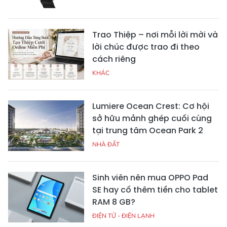
Trao Thiệp – nơi mỗi lời mời và
lời chúc được trao đi theo
cách riêng
KHÁC
Lumiere Ocean Crest: Cơ hội
sở hữu mảnh ghép cuối cùng
tại trung tâm Ocean Park 2
NHÀ ĐẤT
Sinh viên nên mua OPPO Pad
SE hay cố thêm tiền cho tablet
RAM 8 GB?
ĐIỆN TỬ - ĐIỆN LẠNH