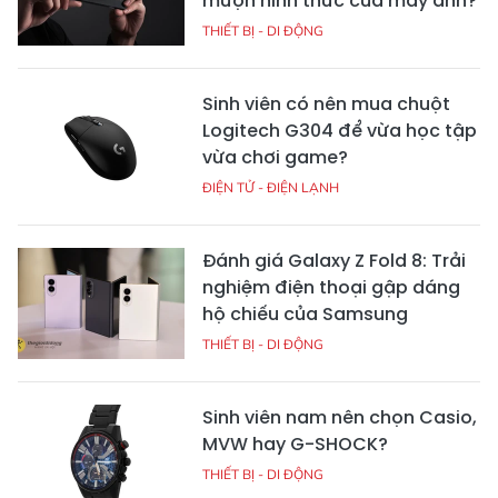
mượn hình thức của máy ảnh?
THIẾT BỊ - DI ĐỘNG
Sinh viên có nên mua chuột
Logitech G304 để vừa học tập
vừa chơi game?
ĐIỆN TỬ - ĐIỆN LẠNH
Đánh giá Galaxy Z Fold 8: Trải
nghiệm điện thoại gập dáng
hộ chiếu của Samsung
THIẾT BỊ - DI ĐỘNG
Sinh viên nam nên chọn Casio,
MVW hay G-SHOCK?
THIẾT BỊ - DI ĐỘNG