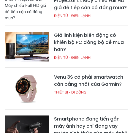
Projector L1: Máy chiếu Full HD
giá dễ tiếp cận có đáng mua?
ĐIỆN TỬ - ĐIỆN LẠNH
Giá linh kiện biến động có
khiến bộ PC đồng bộ dễ mua
hơn?
ĐIỆN TỬ - ĐIỆN LẠNH
Venu 3S có phải smartwatch
cân bằng nhất của Garmin?
THIẾT BỊ - DI ĐỘNG
Smartphone đang tiến gần
máy ảnh hay chỉ đang vay