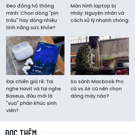
Đeo đồng hồ thông
Màn hình laptop bị
minh: Chọn dòng "pin
nháy: Nguyên nhân và
trâu" hay dòng nhiều
cách xử lý nhanh chóng
tính năng sức khỏe?
Đại chiến giá rẻ: Tai
So sánh Macbook Pro
nghe Havit và tai nghe
cũ vs Air cũ nên chọn
Baseus, đâu mới là
dòng máy nào?
"vua" phân khúc sinh
viên?
ĐỌC THÊM