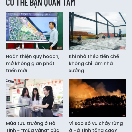
CÓ THỂ BẠN QUAN TÂM
Hoàn thiện quy hoạch,
Khi nhà thép tiền chế
mở không gian phát
không chỉ làm nhà
triển mới
xưởng
Mùa tựu trường ở Hà
Vì sao số vụ cháy rừng
Tĩnh - “mùa vàng” của
ở Hà Tĩnh tăng cao?