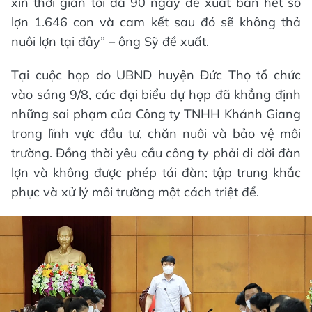
xin thời gian tối đa 90 ngày để xuất bán hết số
lợn 1.646 con và cam kết sau đó sẽ không thả
nuôi lợn tại đây” – ông Sỹ đề xuất.
Tại cuộc họp do UBND huyện Đức Thọ tổ chức
vào sáng 9/8, các đại biểu dự họp đã khẳng định
những sai phạm của Công ty TNHH Khánh Giang
trong lĩnh vực đầu tư, chăn nuôi và bảo vệ môi
trường. Đồng thời yêu cầu công ty phải di dời đàn
lợn và không được phép tái đàn; tập trung khắc
phục và xử lý môi trường một cách triệt để.