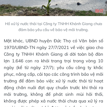
Hố xử lý nước thải tại Công ty TNHH Khánh Giang chưa
đảm bảo yêu cầu về bảo vệ môi trường.
Mặt khác, UBND huyện Đức Thọ có Văn bản số
1970/UBND-TN ngày 27/7/2021 về việc giao cho
Công ty TNHH Khánh Giang di dời toàn bộ đàn
lợn 1.646 con ra khỏi trang trại trong vòng 10
ngày (kể từ ngày 27/7); yêu cầu công ty khắc
phục, nâng cấp, cải tạo các công trình bảo vệ môi
trường để đảm bảo việc xử lý nước thải từ hoạt
động chăn nuôi đạt quy chuẩn trước khi thải ra
môi trường, không để phát sinh mùi hôi thối,
không được phép xả nước thải chưa qua xử lý ra