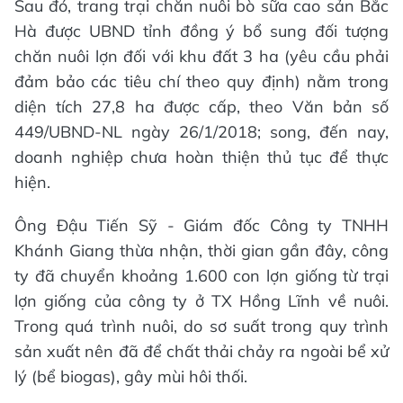
Sau đó, trang trại chăn nuôi bò sữa cao sản Bắc
Hà được UBND tỉnh đồng ý bổ sung đối tượng
chăn nuôi lợn đối với khu đất 3 ha (yêu cầu phải
đảm bảo các tiêu chí theo quy định) nằm trong
diện tích 27,8 ha được cấp, theo Văn bản số
449/UBND-NL ngày 26/1/2018; song, đến nay,
doanh nghiệp chưa hoàn thiện thủ tục để thực
hiện.
Ông Đậu Tiến Sỹ - Giám đốc Công ty TNHH
Khánh Giang thừa nhận, thời gian gần đây, công
ty đã chuyển khoảng 1.600 con lợn giống từ trại
lợn giống của công ty ở TX Hồng Lĩnh về nuôi.
Trong quá trình nuôi, do sơ suất trong quy trình
sản xuất nên đã để chất thải chảy ra ngoài bể xử
lý (bể biogas), gây mùi hôi thối.