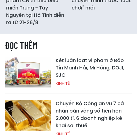
phẩm CNNT tiêu biểu
chuyển mình trước "luật
miền Trung - Tây
chơi" mới
Nguyên tại Hà Tĩnh diễn
ra từ 21-26/8
ĐỌC THÊM
Kết luận loạt vi phạm ở Bảo
Tín Mạnh Hải, Mi Hồng, DOJI,
SJC
KINH TẾ
Chuyển Bộ Công an vụ 7 cá
nhân bán vàng số tiền hơn
2.000 tỉ, 6 doanh nghiệp kê
khai sai thuế
KINH TẾ