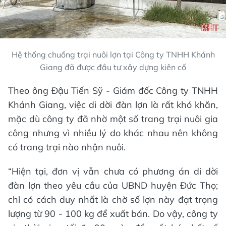
Hệ thống chuồng trại nuôi lợn tại Công ty TNHH Khánh
Giang đã được đầu tư xây dựng kiên cố
Theo ông Đậu Tiến Sỹ - Giám đốc Công ty TNHH
Khánh Giang, việc di dời đàn lợn là rất khó khăn,
mặc dù công ty đã nhờ một số trang trại nuôi gia
công nhưng vì nhiều lý do khác nhau nên không
có trang trại nào nhận nuôi.
“Hiện tại, đơn vị vẫn chưa có phương án di dời
đàn lợn theo yêu cầu của UBND huyện Đức Thọ;
chỉ có cách duy nhất là chờ số lợn này đạt trọng
lượng từ 90 - 100 kg để xuất bán. Do vậy, công ty