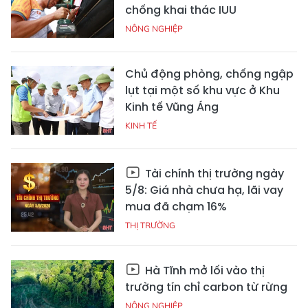
chống khai thác IUU
NÔNG NGHIỆP
Chủ động phòng, chống ngập
lụt tại một số khu vực ở Khu
Kinh tế Vũng Áng
KINH TẾ
Tài chính thị trường ngày
5/8: Giá nhà chưa hạ, lãi vay
mua đã chạm 16%
THỊ TRƯỜNG
Hà Tĩnh mở lối vào thị
trường tín chỉ carbon từ rừng
NÔNG NGHIỆP