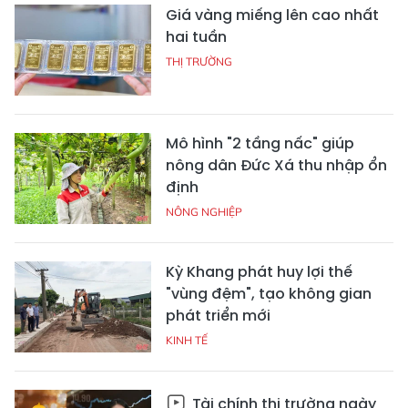
Giá vàng miếng lên cao nhất
hai tuần
THỊ TRƯỜNG
Mô hình "2 tầng nấc" giúp
nông dân Đức Xá thu nhập ổn
định
NÔNG NGHIỆP
Kỳ Khang phát huy lợi thế
"vùng đệm", tạo không gian
phát triển mới
KINH TẾ
Tài chính thị trường ngày