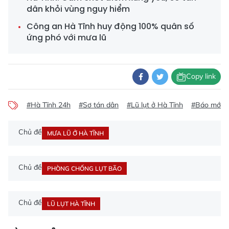
dân khỏi vùng nguy hiểm
Công an Hà Tĩnh huy động 100% quân số
ứng phó với mưa lũ
Copy link
#Hà Tĩnh 24h
#Sơ tán dân
#Lũ lụt ở Hà Tĩnh
#Báo mới H
Chủ đề
MƯA LŨ Ở HÀ TĨNH
Chủ đề
PHÒNG CHỐNG LỤT BÃO
Chủ đề
LŨ LỤT HÀ TĨNH