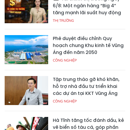
6/8: Một ngân hàng “Big 4”
tăng mạnh lãi suất huy động
THỊ TRƯỜNG
Phê duyệt điều chỉnh Quy
hoạch chung Khu kinh tế Vũng
Áng đến năm 2050
CÔNG NGHIỆP
Tập trung tháo gỡ khó khăn,
hỗ trợ nhà đầu tư triển khai
các dự án tại KKT Vũng Áng
CÔNG NGHIỆP
Hà Tĩnh tăng tốc đánh dấu, kẻ
vẽ biển số tàu cá, góp phần