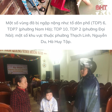
Một số vùng đã bị ngập nặng như: tổ dân phố (TDP) 6,
TDP7 (phường Nam Hà); TDP 10, TDP 2 (phường Đại
Nài); một số khu vực thuộc phường Thạch Linh, Nguyễn
Du, Hà Huy Tập.