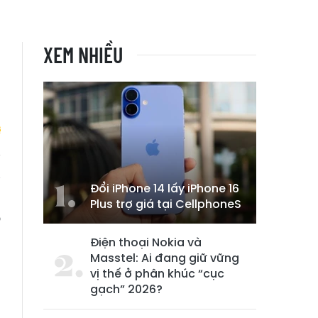
XEM NHIỀU
g
Đổi iPhone 14 lấy iPhone 16
ó
Plus trợ giá tại CellphoneS
p
Điện thoại Nokia và
Masstel: Ai đang giữ vững
vị thế ở phân khúc “cục
gạch” 2026?