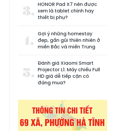
HONOR Pad X7 nên được
xem là tablet chính hay
thiết bị phụ?
Gợi ý những homestay
đẹp, gần gũi thiên nhiên ở
miền Bắc và miền Trung
Đánh giá Xiaomi Smart
Projector L1: Máy chiếu Full
c
HD giá dễ tiếp cận có
đáng mua?
m
c