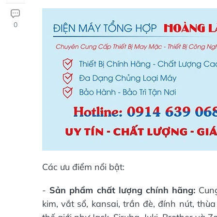
0
Các ưu điểm nổi bật:
-
Sản phẩm chất lượng chính hãng:
Cung
kim, vắt sổ, kansai, trần đè, đính nút, t