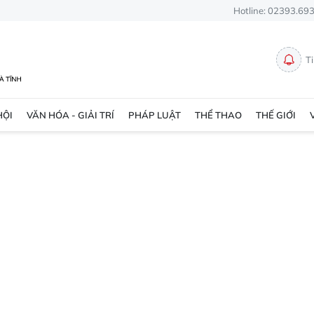
Hotline: 02393.69
T
HỘI
VĂN HÓA - GIẢI TRÍ
PHÁP LUẬT
THỂ THAO
THẾ GIỚI