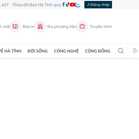
3.427
Theo dõi Báo Hà Tĩnh qua
Đăng nhập
in mới
Báo in
Đa phương tiện
Truyền hình
VỀ HÀ TĨNH
ĐỜI SỐNG
CÔNG NGHỆ
CỘNG ĐỒNG