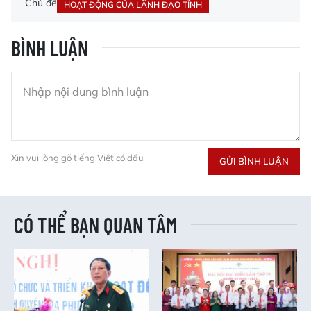
Chủ đề
HOẠT ĐỘNG CỦA LÃNH ĐẠO TỈNH
BÌNH LUẬN
Xin vui lòng gõ tiếng Việt có dấu
GỬI BÌNH LUẬN
CÓ THỂ BẠN QUAN TÂM