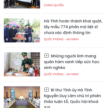
CHÍNH QUYỀN
Hà Tĩnh hoàn thành khai quật,
lấy mẫu 774 phần mộ liệt sĩ
chưa xác định thông tin
QUỐC PHÒNG - AN NINH
Những người lính mang
quân hàm xanh tiếp sức học
sinh nghèo
QUỐC PHÒNG - AN NINH
Bí thư Tỉnh ủy Hà Tĩnh
Nguyễn Duy Lâm chủ trì phiên
thảo luận tổ, Quốc hội khoá
XVI