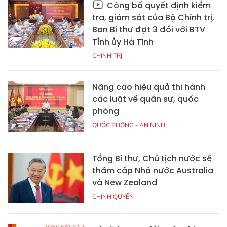
Công bố quyết định kiểm
tra, giám sát của Bộ Chính trị,
Ban Bí thư đợt 3 đối với BTV
Tỉnh ủy Hà Tĩnh
CHÍNH TRỊ
Nâng cao hiệu quả thi hành
các luật về quân sự, quốc
phòng
QUỐC PHÒNG - AN NINH
Tổng Bí thư, Chủ tịch nước sẽ
thăm cấp Nhà nước Australia
và New Zealand
CHÍNH QUYỀN