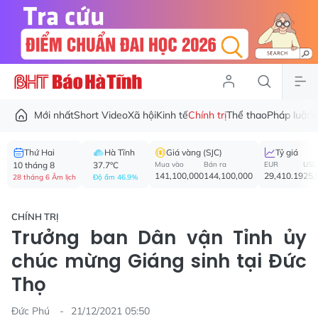
Mới nhất
Short Video
Xã hội
Kinh tế
Chính trị
Thể thao
Pháp luật
V
Thứ Hai
Hà Tĩnh
Giá vàng (SJC)
Tỷ giá
10 tháng 8
37.7°C
Mua vào
Bán ra
EUR
USD
141,100,000
144,100,000
29,410.19
25,
28 tháng 6 Âm lịch
Độ ẩm 46.9%
CHÍNH TRỊ
Trưởng ban Dân vận Tỉnh ủy
chúc mừng Giáng sinh tại Đức
Thọ
Đức Phú
21/12/2021 05:50