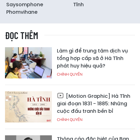
Saysomphone
Tĩnh
Phomvihane
ĐỌC THÊM
Làm gì để trung tâm dịch vụ
tổng hợp cấp xã ở Hà Tĩnh
phát huy hiệu quả?
CHÍNH QUYỀN
[Motion Graphic] Hà Tĩnh
giai đoạn 1831 - 1885: Những
cuộc đấu tranh bền bỉ
CHÍNH QUYỀN
Thông cáo đặc biệt của Ban