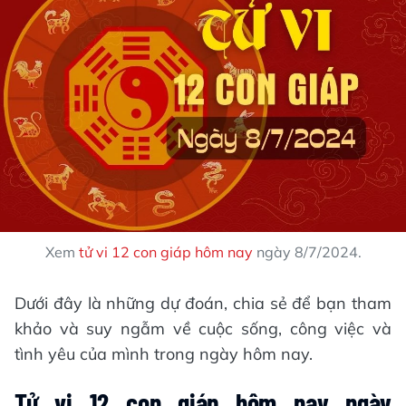
Xem
tử vi 12 con giáp hôm nay
ngày 8/7/2024.
Dưới đây là những dự đoán, chia sẻ để bạn tham
khảo và suy ngẫm về cuộc sống, công việc và
tình yêu của mình trong ngày hôm nay.
Tử vi 12 con giáp hôm nay ngày