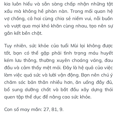
kia luôn hiểu và sẵn sàng chấp nhận những tật
xấu mà không hề phàn nàn. Trong mối quan hệ
vợ chồng, cả hai cùng chia sẻ niềm vui, nỗi buồn
và vượt qua mọi khó khăn cùng nhau, tạo nên sự
gắn kết bền chặt.
Tuy nhiên, sức khỏe của tuổi Mùi lại không được
tốt, bạn có thể gặp phải tình trạng máu huyết
kém lưu thông, thường xuyên choáng váng, đau
đầu và cảm thấy mệt mỏi. Đây là hệ quả của việc
làm việc quá sức và lười vận động. Bạn nên chú ý
chăm sóc bản thân nhiều hơn, ăn uống đầy đủ,
bổ sung dưỡng chất và bắt đầu xây dựng thói
quen tập thể dục để nâng cao sức khỏe.
Con số may mắn: 27, 81, 9.