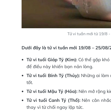
Tử vi tuần mới từ 19/8 
Dưới đây là tử vi tuần mới 19/08 – 25/08/
Tử vi tuổi Giáp Tý (Kim):
Có thể gặp khó 
để điều này khiến bạn nản lòng.
Tử vi tuổi Bính Tý (Thủy):
Những ai làm n
tốt.
Tử vi tuổi Mậu Tý (Hỏa):
Nên mở rộng kiế
Tử vi tuổi Canh Tý (Thổ):
Nên cân nhắc 
thay vì từ chối ngay lập tức.