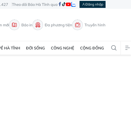
3.427
Theo dõi Báo Hà Tĩnh qua
Đăng nhập
in mới
Báo in
Đa phương tiện
Truyền hình
VỀ HÀ TĨNH
ĐỜI SỐNG
CÔNG NGHỆ
CỘNG ĐỒNG