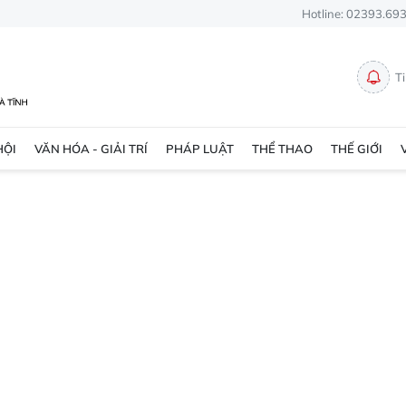
Hotline: 02393.69
T
HỘI
VĂN HÓA - GIẢI TRÍ
PHÁP LUẬT
THỂ THAO
THẾ GIỚI