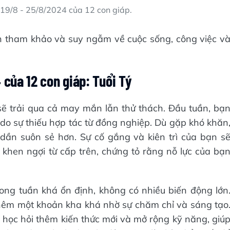
19/8 - 25/8/2024 của 12 con giáp.
n tham khảo và suy ngẫm về cuộc sống, công việc v
 của 12 con giáp: Tuổi Tý
sẽ trải qua cả may mắn lẫn thử thách. Đầu tuần, bạ
 do sự thiếu hợp tác từ đồng nghiệp. Dù gặp khó khăn
 dần suôn sẻ hơn. Sự cố gắng và kiên trì của bạn s
khen ngợi từ cấp trên, chứng tỏ rằng nỗ lực của bạ
trong tuần khá ổn định, không có nhiều biến động lớn
hêm một khoản kha khá nhờ sự chăm chỉ và sáng tạo
c học hỏi thêm kiến thức mới và mở rộng kỹ năng, giú