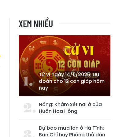
XEM NHIỀU
Tử vi ngày 14/11/2025: Dự
u
đoán cho 12 con giáp hôm
i
nay
Nóng: Khám xét nơi ở của
Huấn Hoa Hồng
Dự báo mưa lớn ở Hà Tĩnh:
Ban Chỉ huy Phòng thủ dân