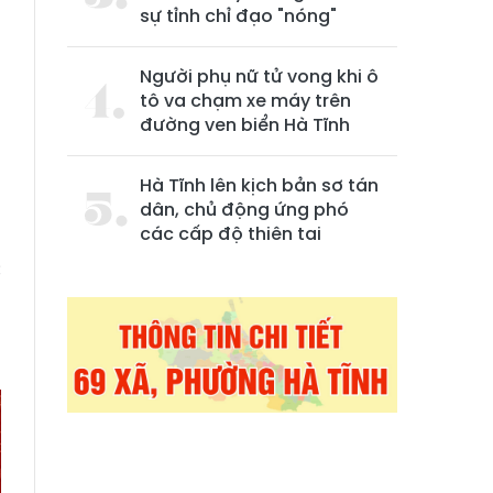
sự tỉnh chỉ đạo "nóng"
Người phụ nữ tử vong khi ô
tô va chạm xe máy trên
đường ven biển Hà Tĩnh
Hà Tĩnh lên kịch bản sơ tán
dân, chủ động ứng phó
các cấp độ thiên tai
à
c