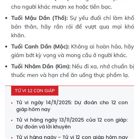
cho người khác mượn xe hoặc tiền bạc.
Tuổi Mậu Dần (Thổ):
Sự yếu đuối chỉ làm khổ
bản thân, hãy rắn rỏi để vượt qua mọi khó
khăn.
Tuổi Canh Dần (Mộc):
Không ai hoàn hảo, hãy
giảm bớt kỳ vọng và mong cầu ở người khác.
Tuổi Nhâm Dần (Kim):
Nếu đi xa, nhớ chuẩn bị
thuốc men và hạn chế ăn uống thực phẩm lạ.
TỬ VI 12 CON GIÁP
Tử vi ngày 14/11/2025: Dự đoán cho 12 con
giáp hôm nay
Tử vi hàng ngày 13/11/2025 của 12 con giáp:
Dự đoán và lời khuyên
Tử vi hàng ngày - Tử vi 12 con giáp hôm nay