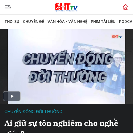
THỜI SỰ
CHUYÊN ĐỀ
VĂN HÓA - VĂN NGHỆ
PHIM TÀI LIỆU
PODCA
CHUYỂN ĐỘNG ĐỜI THƯỜNG
Ai giữ sự tôn nghiêm cho nghề