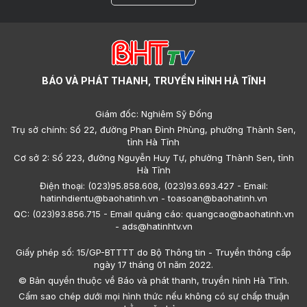
BÁO VÀ PHÁT THANH, TRUYỀN HÌNH HÀ TĨNH
Giám đốc: Nghiêm Sỹ Đống
Trụ sở chính: Số 22, đường Phan Đình Phùng, phường Thành Sen,
tỉnh Hà Tĩnh
Cơ sở 2: Số 223, đường Nguyễn Huy Tự, phường Thành Sen, tỉnh
Hà Tĩnh
Điện thoại: (023)95.858.608, (023)93.693.427 - Email:
hatinhdientu@baohatinh.vn - toasoan@baohatinh.vn
QC: (023)93.856.715 - Email quảng cáo: quangcao@baohatinh.vn
- ads@hatinhtv.vn
Giấy phép số: 15/GP-BTTTT do Bộ Thông tin - Truyền thông cấp
ngày 17 tháng 01 năm 2022.
© Bản quyền thuộc về Báo và phát thanh, truyền hình Hà Tĩnh.
Cấm sao chép dưới mọi hình thức nếu không có sự chấp thuận