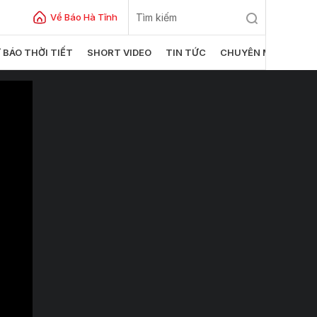
Về Báo Hà Tĩnh
 BÁO THỜI TIẾT
SHORT VIDEO
TIN TỨC
CHUYÊN MỤC