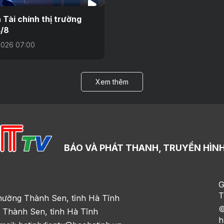
n Tài chính thị trường
/8
2026 07:00
Xem thêm
BÁO VÀ PHÁT THANH, TRUYỀN HÌNH
G
T
hường Thành Sen, tỉnh Hà Tĩnh
©
 Thành Sen, tỉnh Hà Tĩnh
h