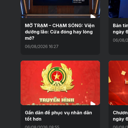
MỞ TRẠM – CHẠM SÓNG: Viện
Bản ti
dưỡng lão: Cửa đóng hay lòng
ngày 
mở?
06/08/2
06/08/2026 16:27
Gần dân để phục vụ nhân dân
Chương
tốt hơn
ngày 
06/08/2026 08:55
06/08/2