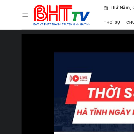
Thứ Năm,
THỜI SỰ
CHU