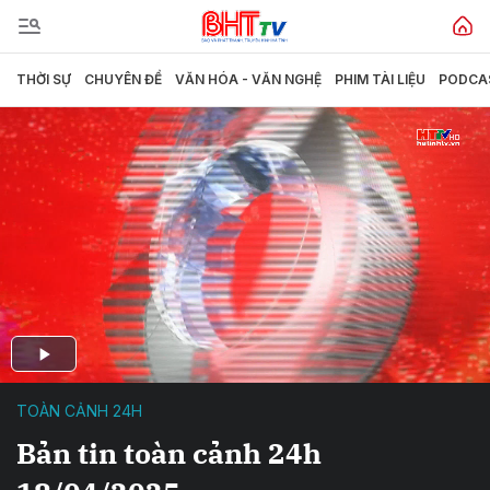
THỜI SỰ
CHUYÊN ĐỀ
VĂN HÓA - VĂN NGHỆ
PHIM TÀI LIỆU
PODCA
TOÀN CẢNH 24H
Bản tin toàn cảnh 24h