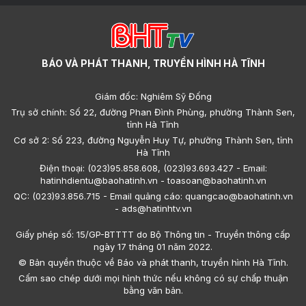
BÁO VÀ PHÁT THANH, TRUYỀN HÌNH HÀ TĨNH
Giám đốc: Nghiêm Sỹ Đống
Trụ sở chính: Số 22, đường Phan Đình Phùng, phường Thành Sen,
tỉnh Hà Tĩnh
Cơ sở 2: Số 223, đường Nguyễn Huy Tự, phường Thành Sen, tỉnh
Hà Tĩnh
Điện thoại: (023)95.858.608, (023)93.693.427 - Email:
hatinhdientu@baohatinh.vn - toasoan@baohatinh.vn
QC: (023)93.856.715 - Email quảng cáo: quangcao@baohatinh.vn
- ads@hatinhtv.vn
Giấy phép số: 15/GP-BTTTT do Bộ Thông tin - Truyền thông cấp
ngày 17 tháng 01 năm 2022.
© Bản quyền thuộc về Báo và phát thanh, truyền hình Hà Tĩnh.
Cấm sao chép dưới mọi hình thức nếu không có sự chấp thuận
bằng văn bản.