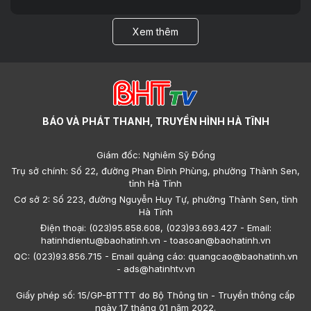
Xem thêm
BÁO VÀ PHÁT THANH, TRUYỀN HÌNH HÀ TĨNH
Giám đốc: Nghiêm Sỹ Đống
Trụ sở chính: Số 22, đường Phan Đình Phùng, phường Thành Sen,
tỉnh Hà Tĩnh
Cơ sở 2: Số 223, đường Nguyễn Huy Tự, phường Thành Sen, tỉnh
Hà Tĩnh
Điện thoại: (023)95.858.608, (023)93.693.427 - Email:
hatinhdientu@baohatinh.vn - toasoan@baohatinh.vn
QC: (023)93.856.715 - Email quảng cáo: quangcao@baohatinh.vn
- ads@hatinhtv.vn
Giấy phép số: 15/GP-BTTTT do Bộ Thông tin - Truyền thông cấp
ngày 17 tháng 01 năm 2022.