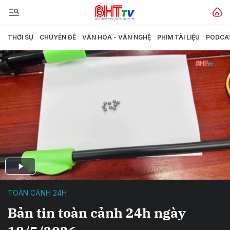
THỜI SỰ
CHUYÊN ĐỀ
VĂN HÓA - VĂN NGHỆ
PHIM TÀI LIỆU
PODCA
TOÀN CẢNH 24H
Bản tin toàn cảnh 24h ngày