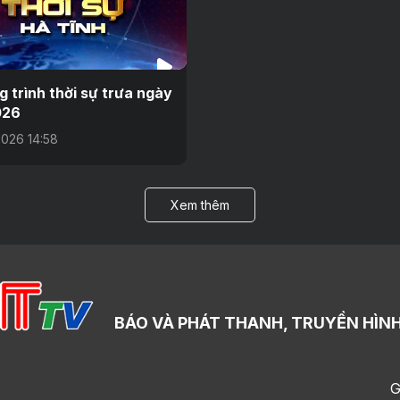
 trình thời sự trưa ngày
026
026 14:58
Xem thêm
BÁO VÀ PHÁT THANH, TRUYỀN HÌNH
G