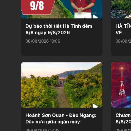
Dự báo thời tiết Hà Tĩnh đêm
HÀ TĨ
8/8 ngày 9/8/2026
VỀ
08/08/2026 18:06
08/08/2
Hoành Sơn Quan - Đèo Ngang:
Chương
Dấu xưa giữa ngàn mây
8/8/2
08/08/2026 13:35
08/08/2