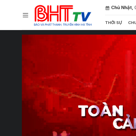
Chủ Nhật,
THỜI SỰ
CHU