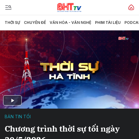
THỜI SỰ
CHUYÊN ĐỀ
VĂN HÓA - VĂN NGHỆ
PHIM TÀI LIỆU
PODCA
BẢN TIN TỐI
Chương trình thời sự tối ngày