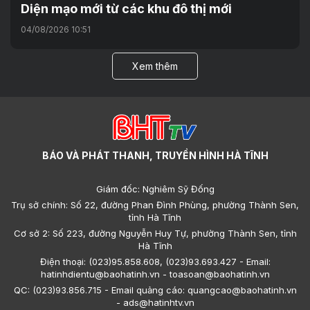
Diện mạo mới từ các khu đô thị mới
04/08/2026 10:51
Xem thêm
BÁO VÀ PHÁT THANH, TRUYỀN HÌNH HÀ TĨNH
Giám đốc: Nghiêm Sỹ Đống
Trụ sở chính: Số 22, đường Phan Đình Phùng, phường Thành Sen,
tỉnh Hà Tĩnh
Cơ sở 2: Số 223, đường Nguyễn Huy Tự, phường Thành Sen, tỉnh
Hà Tĩnh
Điện thoại: (023)95.858.608, (023)93.693.427 - Email:
hatinhdientu@baohatinh.vn - toasoan@baohatinh.vn
QC: (023)93.856.715 - Email quảng cáo: quangcao@baohatinh.vn
- ads@hatinhtv.vn