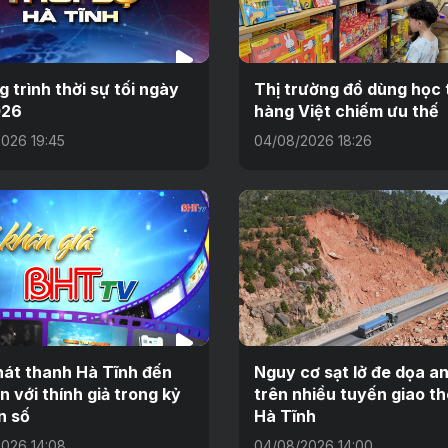
 trình thời sự tối ngày
Thị trường đồ dùng học 
026
hàng Việt chiếm ưu thế
026 19:45
04/08/2026 18:26
át thanh Hà Tĩnh đến
Nguy cơ sạt lở đe dọa a
n với thính giả trong kỷ
trên nhiều tuyến giao t
n số
Hà Tĩnh
026 14:08
04/08/2026 14:00