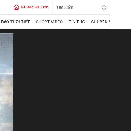
Về Báo Hà Tĩnh
 BÁO THỜI TIẾT
SHORT VIDEO
TIN TỨC
CHUYÊN MỤC