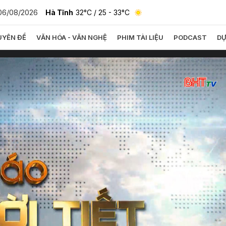
06/08/2026
Hà Tĩnh
32°C
/ 25 - 33°C
YÊN ĐỀ
VĂN HÓA - VĂN NGHỆ
PHIM TÀI LIỆU
PODCAST
DỰ