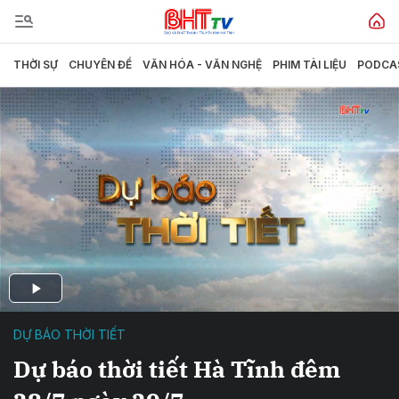
THỜI SỰ
CHUYÊN ĐỀ
VĂN HÓA - VĂN NGHỆ
PHIM TÀI LIỆU
PODCA
DỰ BÁO THỜI TIẾT
Dự báo thời tiết Hà Tĩnh đêm