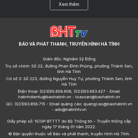
Xem thêm
BÁO VÀ PHÁT THANH, TRUYỀN HÌNH HÀ TĨNH
Giám đốc: Nghiêm Sỹ Đống
Trụ sở chính: Số 22, đường Phan Đình Phùng, phường Thành Sen,
tỉnh Hà Tĩnh
Cơ sở 2: Số 223, đường Nguyễn Huy Tự, phường Thành Sen, tỉnh
Hà Tĩnh
Điện thoại: (023)95.858.608, (023)93.693.427 - Email:
hatinhdientu@baohatinh.vn - toasoan@baohatinh.vn
QC: (023)93.856.715 - Email quảng cáo: quangcao@baohatinh.vn
- ads@hatinhtv.vn
Giấy phép số: 15/GP-BTTTT do Bộ Thông tin - Truyền thông cấp
ngày 17 tháng 01 năm 2022.
© Bản quyền thuộc về Báo và phát thanh, truyền hình Hà Tĩnh.