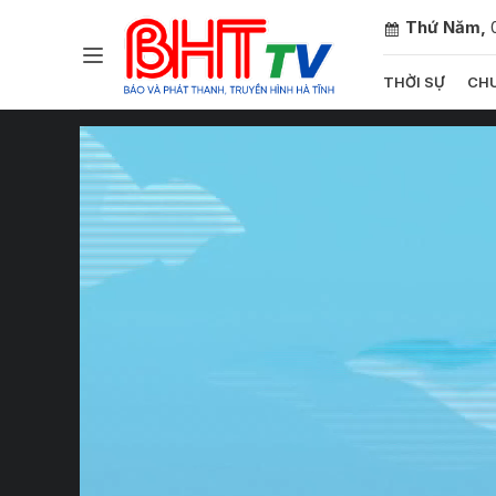
Thứ Năm,
THỜI SỰ
CHU