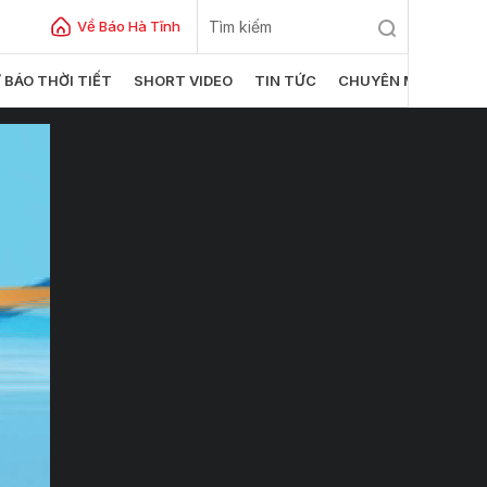
Về Báo Hà Tĩnh
 BÁO THỜI TIẾT
SHORT VIDEO
TIN TỨC
CHUYÊN MỤC