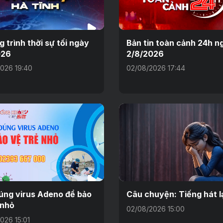
 trình thời sự tối ngày
Bản tin toàn cảnh 24h n
026
2/8/2026
026 19:40
02/08/2026 17:44
úng virus Adeno để bảo
Câu chuyện: Tiếng hát l
 nhỏ
02/08/2026 15:00
026 15:01