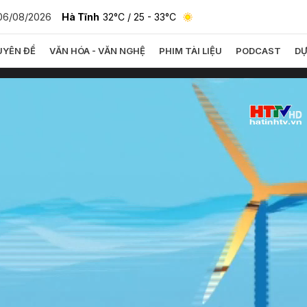
06/08/2026
Hà Tĩnh
32°C
/ 25 - 33°C
YÊN ĐỀ
VĂN HÓA - VĂN NGHỆ
PHIM TÀI LIỆU
PODCAST
DỰ