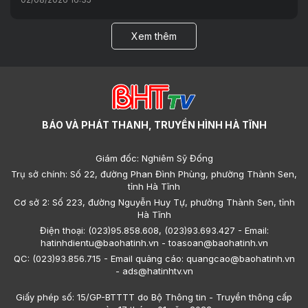
Xem thêm
BÁO VÀ PHÁT THANH, TRUYỀN HÌNH HÀ TĨNH
Giám đốc: Nghiêm Sỹ Đống
Trụ sở chính: Số 22, đường Phan Đình Phùng, phường Thành Sen,
tỉnh Hà Tĩnh
Cơ sở 2: Số 223, đường Nguyễn Huy Tự, phường Thành Sen, tỉnh
Hà Tĩnh
Điện thoại: (023)95.858.608, (023)93.693.427 - Email:
hatinhdientu@baohatinh.vn - toasoan@baohatinh.vn
QC: (023)93.856.715 - Email quảng cáo: quangcao@baohatinh.vn
- ads@hatinhtv.vn
Giấy phép số: 15/GP-BTTTT do Bộ Thông tin - Truyền thông cấp