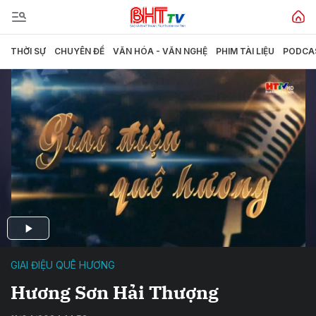
THỜI SỰ
CHUYÊN ĐỀ
VĂN HÓA - VĂN NGHỆ
PHIM TÀI LIỆU
PODCA
GIAI ĐIỆU QUÊ HƯƠNG
Hương Sơn Hải Thượng