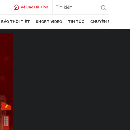
Về Báo Hà Tĩnh
 BÁO THỜI TIẾT
SHORT VIDEO
TIN TỨC
CHUYÊN MỤC