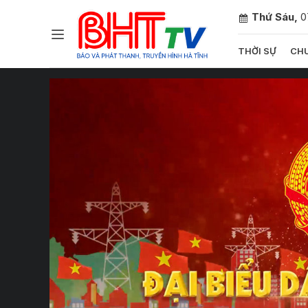
Thứ Sáu,
0
THỜI SỰ
CHU