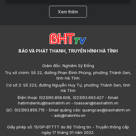
Xem thêm
BÁO VÀ PHÁT THANH, TRUYỀN HÌNH HÀ TĨNH
Giám đốc: Nghiêm Sỹ Đống
Trụ sở chính: Số 22, đường Phan Đình Phùng, phường Thành Sen,
tỉnh Hà Tĩnh
Cơ sở 2: Số 223, đường Nguyễn Huy Tự, phường Thành Sen, tỉnh
Hà Tĩnh
Điện thoại: (023)95.858.608, (023)93.693.427 - Email:
hatinhdientu@baohatinh.vn - toasoan@baohatinh.vn
QC: (023)93.856.715 - Email quảng cáo: quangcao@baohatinh.vn
- ads@hatinhtv.vn
Giấy phép số: 15/GP-BTTTT do Bộ Thông tin - Truyền thông cấp
ngày 17 tháng 01 năm 2022.