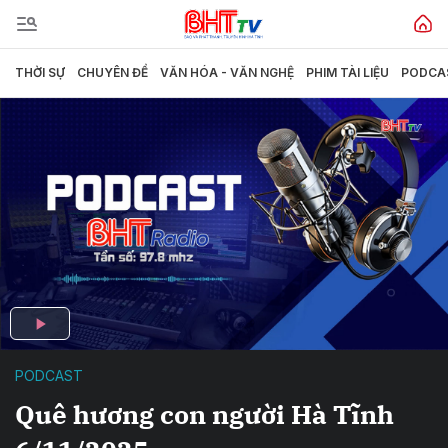
THỜI SỰ
CHUYÊN ĐỀ
VĂN HÓA - VĂN NGHỆ
PHIM TÀI LIỆU
PODCA
PODCAST
Quê hương con người Hà Tĩnh