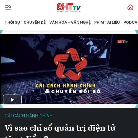
THỜI SỰ
CHUYÊN ĐỀ
VĂN HÓA - VĂN NGHỆ
PHIM TÀI LIỆU
PODCA
CẢI CÁCH HÀNH CHÍNH
Vì sao chỉ số quản trị điện tử