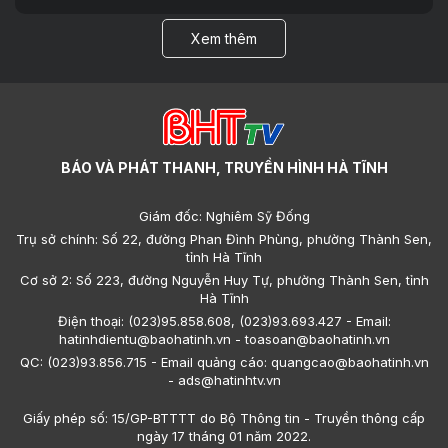
Xem thêm
BÁO VÀ PHÁT THANH, TRUYỀN HÌNH HÀ TĨNH
Giám đốc: Nghiêm Sỹ Đống
Trụ sở chính: Số 22, đường Phan Đình Phùng, phường Thành Sen,
tỉnh Hà Tĩnh
Cơ sở 2: Số 223, đường Nguyễn Huy Tự, phường Thành Sen, tỉnh
Hà Tĩnh
Điện thoại: (023)95.858.608, (023)93.693.427 - Email:
hatinhdientu@baohatinh.vn - toasoan@baohatinh.vn
QC: (023)93.856.715 - Email quảng cáo: quangcao@baohatinh.vn
- ads@hatinhtv.vn
Giấy phép số: 15/GP-BTTTT do Bộ Thông tin - Truyền thông cấp
ngày 17 tháng 01 năm 2022.