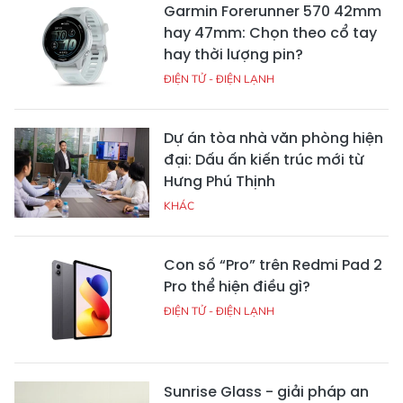
Garmin Forerunner 570 42mm
hay 47mm: Chọn theo cổ tay
hay thời lượng pin?
ĐIỆN TỬ - ĐIỆN LẠNH
Dự án tòa nhà văn phòng hiện
đại: Dấu ấn kiến trúc mới từ
Hưng Phú Thịnh
KHÁC
Con số “Pro” trên Redmi Pad 2
Pro thể hiện điều gì?
ĐIỆN TỬ - ĐIỆN LẠNH
Sunrise Glass - giải pháp an