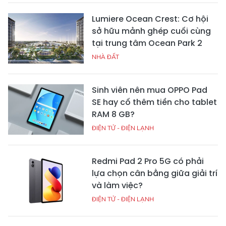
Lumiere Ocean Crest: Cơ hội
sở hữu mảnh ghép cuối cùng
tại trung tâm Ocean Park 2
NHÀ ĐẤT
Sinh viên nên mua OPPO Pad
SE hay cố thêm tiền cho tablet
RAM 8 GB?
ĐIỆN TỬ - ĐIỆN LẠNH
Redmi Pad 2 Pro 5G có phải
lựa chọn cân bằng giữa giải trí
và làm việc?
ĐIỆN TỬ - ĐIỆN LẠNH