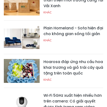
thân thiện môi trường cùng Túi
Vải Xanh
KHÁC
Plain Homeland - Sofa hiện đại
cho không gian sống tối giản
KHÁC
Hoarosa đáp ứng nhu cầu hoa
khai trương và giỏ trái cây quà
tặng trên toàn quốc
KHÁC
Wi‑Fi 5GHz xuất hiện nhiều hơn
trên camera: Có giải quyết
được tình trạng xem video