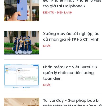
Đổi iPhone 14 lấy iPhone 16 Plus
trợ giá tại CellphoneS
ĐIỆN TỬ - ĐIỆN LẠNH
Xưởng may áo tốt nghiệp, áo
cử nhân giá rẻ TP Hồ Chí Minh
KHÁC
Phần mềm Lạc Việt SureHCS
quản lý nhân sự tiền lương
toàn diện
KHÁC
Túi vải đay - Giải pháp bao bì