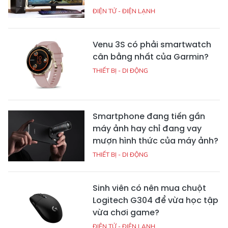
ĐIỆN TỬ - ĐIỆN LẠNH
Venu 3S có phải smartwatch
cân bằng nhất của Garmin?
THIẾT BỊ - DI ĐỘNG
Smartphone đang tiến gần
máy ảnh hay chỉ đang vay
mượn hình thức của máy ảnh?
THIẾT BỊ - DI ĐỘNG
Sinh viên có nên mua chuột
Logitech G304 để vừa học tập
vừa chơi game?
ĐIỆN TỬ - ĐIỆN LẠNH