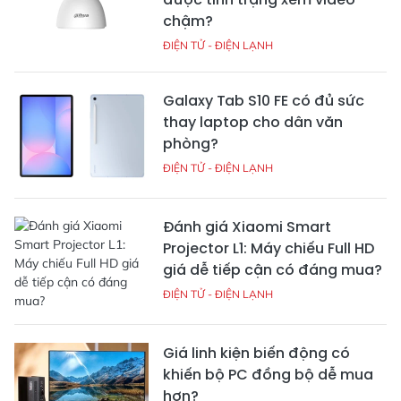
chậm?
ĐIỆN TỬ - ĐIỆN LẠNH
Galaxy Tab S10 FE có đủ sức
thay laptop cho dân văn
phòng?
ĐIỆN TỬ - ĐIỆN LẠNH
Đánh giá Xiaomi Smart
Projector L1: Máy chiếu Full HD
giá dễ tiếp cận có đáng mua?
ĐIỆN TỬ - ĐIỆN LẠNH
Giá linh kiện biến động có
khiến bộ PC đồng bộ dễ mua
hơn?