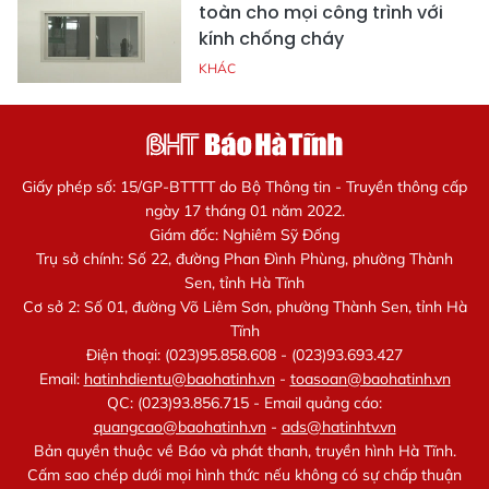
toàn cho mọi công trình với
kính chống cháy
KHÁC
Giấy phép số: 15/GP-BTTTT do Bộ Thông tin - Truyền thông cấp
ngày 17 tháng 01 năm 2022.
Giám đốc: Nghiêm Sỹ Đống
Trụ sở chính: Số 22, đường Phan Đình Phùng, phường Thành
Sen, tỉnh Hà Tĩnh
Cơ sở 2: Số 01, đường Võ Liêm Sơn, phường Thành Sen, tỉnh Hà
Tĩnh
Điện thoại: (023)95.858.608 - (023)93.693.427
Email:
hatinhdientu@baohatinh.vn
-
toasoan@baohatinh.vn
QC: (023)93.856.715 - Email quảng cáo:
quangcao@baohatinh.vn
-
ads@hatinhtv.vn
Bản quyền thuộc về Báo và phát thanh, truyền hình Hà Tĩnh.
Cấm sao chép dưới mọi hình thức nếu không có sự chấp thuận