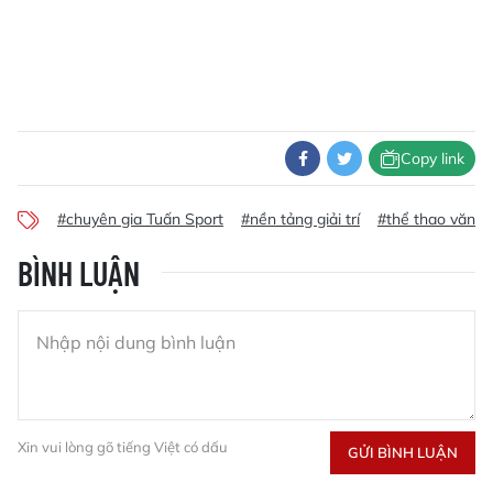
Copy link
#chuyên gia Tuấn Sport
#nền tảng giải trí
#thể thao văn m
BÌNH LUẬN
Xin vui lòng gõ tiếng Việt có dấu
GỬI BÌNH LUẬN