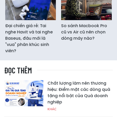
Đại chiến giá rẻ: Tai
So sánh Macbook Pro
nghe Havit và tai nghe
cũ vs Air cũ nên chọn
Baseus, đâu mới là
dòng máy nào?
"vua" phân khúc sinh
viên?
ĐỌC THÊM
Chất lượng làm nên thương
hiệu: Điểm mặt các dòng quà
tặng nổi bật của Quà doanh
nghiệp
KHÁC