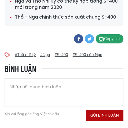
Nga và Thổ Nhĩ Kỳ có thể ký hợp đồng S-400
mới trong năm 2020
Thổ - Nga chính thức sản xuất chung S-400
Copy link
#Thổ nhĩ kỳ
#Nga
#S-400
#S-400 của Nga
BÌNH LUẬN
Xin vui lòng gõ tiếng Việt có dấu
GỬI BÌNH LUẬN