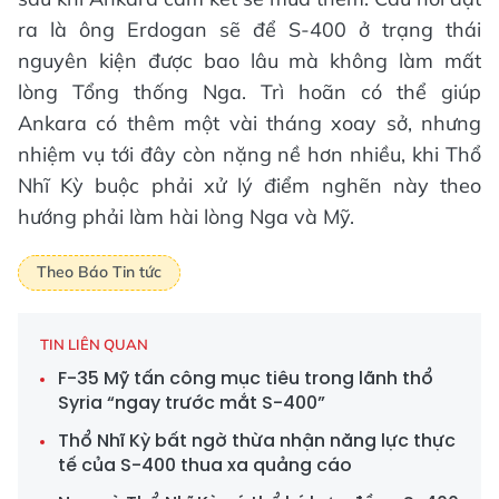
ra là ông Erdogan sẽ để S-400 ở trạng thái
nguyên kiện được bao lâu mà không làm mất
lòng Tổng thống Nga. Trì hoãn có thể giúp
Ankara có thêm một vài tháng xoay sở, nhưng
nhiệm vụ tới đây còn nặng nề hơn nhiều, khi Thổ
Nhĩ Kỳ buộc phải xử lý điểm nghẽn này theo
hướng phải làm hài lòng Nga và Mỹ.
Theo Báo Tin tức
TIN LIÊN QUAN
F-35 Mỹ tấn công mục tiêu trong lãnh thổ
Syria “ngay trước mắt S-400”
Thổ Nhĩ Kỳ bất ngờ thừa nhận năng lực thực
tế của S-400 thua xa quảng cáo