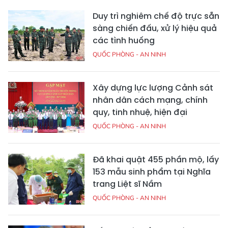
Duy trì nghiêm chế độ trực sẵn
sàng chiến đấu, xử lý hiệu quả
các tình huống
QUỐC PHÒNG - AN NINH
Xây dựng lực lượng Cảnh sát
nhân dân cách mạng, chính
quy, tinh nhuệ, hiện đại
QUỐC PHÒNG - AN NINH
Đã khai quật 455 phần mộ, lấy
153 mẫu sinh phẩm tại Nghĩa
trang Liệt sĩ Nầm
QUỐC PHÒNG - AN NINH