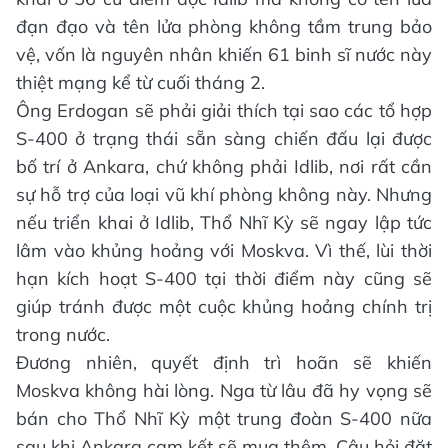
đạn đạo và tên lửa phòng không tầm trung bảo
vệ, vốn là nguyên nhân khiến 61 binh sĩ nước này
thiệt mạng kể từ cuối tháng 2.
Ông Erdogan sẽ phải giải thích tại sao các tổ hợp
S-400 ở trạng thái sẵn sàng chiến đấu lại được
bố trí ở Ankara, chứ không phải Idlib, nơi rất cần
sự hỗ trợ của loại vũ khí phòng không này. Nhưng
nếu triển khai ở Idlib, Thổ Nhĩ Kỳ sẽ ngay lập tức
lâm vào khủng hoảng với Moskva. Vì thế, lùi thời
hạn kích hoạt S-400 tại thời điểm này cũng sẽ
giúp tránh được một cuộc khủng hoảng chính trị
trong nước.
Đương nhiên, quyết định trì hoãn sẽ khiến
Moskva không hài lòng. Nga từ lâu đã hy vọng sẽ
bán cho Thổ Nhĩ Kỳ một trung đoàn S-400 nữa
sau khi Ankara cam kết sẽ mua thêm. Câu hỏi đặt