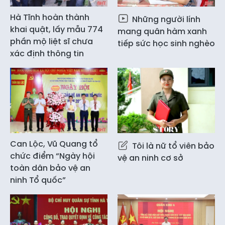
Hà Tĩnh hoàn thành
Những người lính
khai quật, lấy mẫu 774
mang quân hàm xanh
phần mộ liệt sĩ chưa
tiếp sức học sinh nghèo
xác định thông tin
Can Lộc, Vũ Quang tổ
Tôi là nữ tổ viên bảo
chức điểm “Ngày hội
vệ an ninh cơ sở
toàn dân bảo vệ an
ninh Tổ quốc”