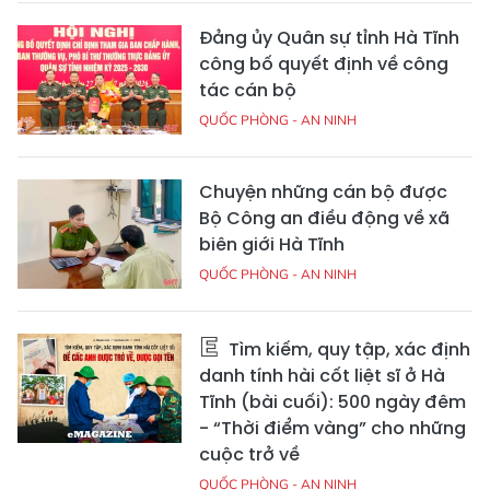
Đảng ủy Quân sự tỉnh Hà Tĩnh
công bố quyết định về công
tác cán bộ
QUỐC PHÒNG - AN NINH
Chuyện những cán bộ được
Bộ Công an điều động về xã
biên giới Hà Tĩnh
QUỐC PHÒNG - AN NINH
Tìm kiếm, quy tập, xác định
danh tính hài cốt liệt sĩ ở Hà
Tĩnh (bài cuối): 500 ngày đêm
- “Thời điểm vàng” cho những
cuộc trở về
QUỐC PHÒNG - AN NINH