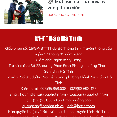
Một hành trình, nhiều hy
vọng đoàn viên
QUỐC PHÒNG - AN NINH
Giấy phép số: 15/GP-BTTTT do Bộ Thông tin - Truyền thông cấp
ngày 17 tháng 01 năm 2022.
Giám đốc: Nghiêm Sỹ Đống
Trụ sở chính: Số 22, đường Phan Đình Phùng, phường Thành
Sen, tỉnh Hà Tĩnh
Cơ sở 2: Số 01, đường Võ Liêm Sơn, phường Thành Sen, tỉnh Hà
Tĩnh
Điện thoại: (023)95.858.608 - (023)93.693.427
Email:
hatinhdientu@baohatinh.vn
-
toasoan@baohatinh.vn
QC: (023)93.856.715 - Email quảng cáo:
quangcao@baohatinh.vn
-
ads@hatinhtv.vn
Bản quyền thuộc về Báo và phát thanh, truyền hình Hà Tĩnh.