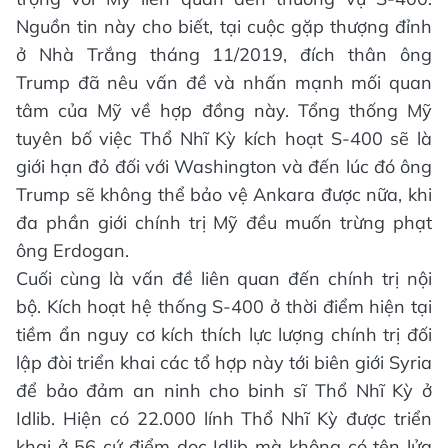
Nguồn tin này cho biết, tại cuộc gặp thượng đỉnh
ở Nhà Trắng tháng 11/2019, đích thân ông
Trump đã nêu vấn đề và nhấn mạnh mối quan
tâm của Mỹ về hợp đồng này. Tổng thống Mỹ
tuyên bố việc Thổ Nhĩ Kỳ kích hoạt S-400 sẽ là
giới hạn đỏ đối với Washington và đến lúc đó ông
Trump sẽ không thể bảo vệ Ankara được nữa, khi
đa phần giới chính trị Mỹ đều muốn trừng phạt
ông Erdogan.
Cuối cùng là vấn đề liên quan đến chính trị nội
bộ. Kích hoạt hệ thống S-400 ở thời điểm hiện tại
tiềm ẩn nguy cơ kích thích lực lượng chính trị đối
lập đòi triển khai các tổ hợp này tới biên giới Syria
để bảo đảm an ninh cho binh sĩ Thổ Nhĩ Kỳ ở
Idlib. Hiện có 22.000 lính Thổ Nhĩ Kỳ được triển
khai ở 56 cứ điểm dọc Idlib mà không có tên lửa