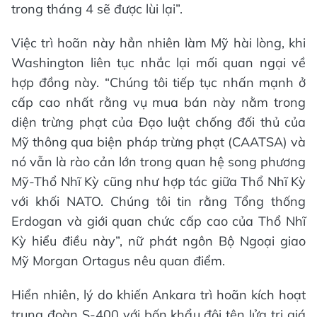
trong tháng 4 sẽ được lùi lại”.
Việc trì hoãn này hẳn nhiên làm Mỹ hài lòng, khi
Washington liên tục nhắc lại mối quan ngại về
hợp đồng này. “Chúng tôi tiếp tục nhấn mạnh ở
cấp cao nhất rằng vụ mua bán này nằm trong
diện trừng phạt của Đạo luật chống đối thủ của
Mỹ thông qua biện pháp trừng phạt (CAATSA) và
nó vẫn là rào cản lớn trong quan hệ song phương
Mỹ-Thổ Nhĩ Kỳ cũng như hợp tác giữa Thổ Nhĩ Kỳ
với khối NATO. Chúng tôi tin rằng Tổng thống
Erdogan và giới quan chức cấp cao của Thổ Nhĩ
Kỳ hiểu điều này”, nữ phát ngôn Bộ Ngoại giao
Mỹ Morgan Ortagus nêu quan điểm.
Hiển nhiên, lý do khiến Ankara trì hoãn kích hoạt
trung đoàn S-400 với bốn khẩu đội tên lửa trị giá