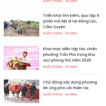
QUỐC PHÒNG - AN NINH
Triển khai tìm kiếm, quy tập 9
phần mộ liệt sĩ tại Đồng Lộc,
Cẩm Xuyên
QUỐC PHÒNG - AN NINH
Khai mạc diễn tập tác chiến
phường Trần Phú trong khu
vực phòng thủ năm 2026
QUỐC PHÒNG - AN NINH
Chủ động xây dựng phương
án ứng phó với thiên tai
QUỐC PHÒNG - AN NINH