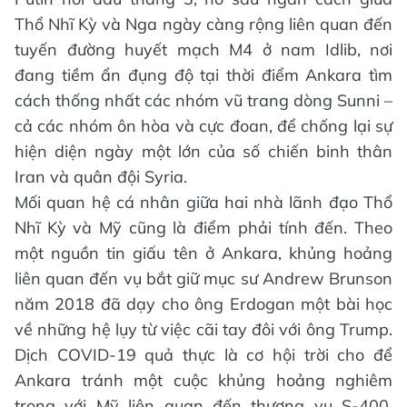
Thổ Nhĩ Kỳ và Nga ngày càng rộng liên quan đến
tuyến đường huyết mạch M4 ở nam Idlib, nơi
đang tiềm ẩn đụng độ tại thời điểm Ankara tìm
cách thống nhất các nhóm vũ trang dòng Sunni –
cả các nhóm ôn hòa và cực đoan, để chống lại sự
hiện diện ngày một lớn của số chiến binh thân
Iran và quân đội Syria.
Mối quan hệ cá nhân giữa hai nhà lãnh đạo Thổ
Nhĩ Kỳ và Mỹ cũng là điểm phải tính đến. Theo
một nguồn tin giấu tên ở Ankara, khủng hoảng
liên quan đến vụ bắt giữ mục sư Andrew Brunson
năm 2018 đã dạy cho ông Erdogan một bài học
về những hệ lụy từ việc cãi tay đôi với ông Trump.
Dịch COVID-19 quả thực là cơ hội trời cho để
Ankara tránh một cuộc khủng hoảng nghiêm
trọng với Mỹ liên quan đến thương vụ S-400.