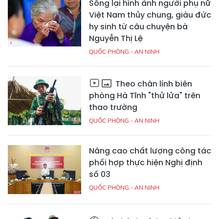
Sống lại hình ảnh người phụ nữ
Việt Nam thủy chung, giàu đức
hy sinh từ câu chuyện bà
Nguyễn Thị Lệ
QUỐC PHÒNG - AN NINH
Theo chân lính biên
phòng Hà Tĩnh "thử lửa" trên
thao trường
QUỐC PHÒNG - AN NINH
Nâng cao chất lượng công tác
phối hợp thực hiện Nghị định
số 03
QUỐC PHÒNG - AN NINH