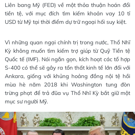
Liên bang Mỹ (FED) về một thỏa thuận hoán đổi
tiền tệ, với mục đích tìm kiếm khoản vay 10 tỉ
USD từ Mỹ tại thời điểm dự trữ ngoại hối suy kiệt.
Vì những quan ngại chính trị trong nước, Thổ Nhĩ
Kỳ không muốn tìm kiếm trợ giúp từ Quỹ Tiền tệ
Quốc tế (IMF). Nói ngắn gọn, kích hoạt các tổ hợp
S-400 có thể sẽ gây ra tổn thất kinh tế lớn đối với
Ankara, giống với khủng hoảng đồng nội tệ hồi
mùa hè năm 2018 khi Washington tung đòn
trừng phạt để trả đũa vụ Thổ Nhĩ Kỳ bắt giữ một
mục sư người Mỹ.