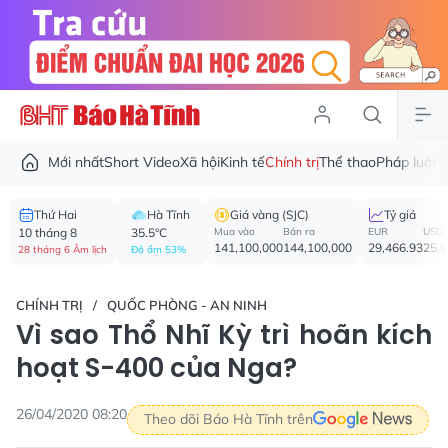
Mới nhất
Short Video
Xã hội
Kinh tế
Chính trị
Thể thao
Pháp luật
V
Thứ Hai
Hà Tĩnh
Giá vàng (SJC)
Tỷ giá
10 tháng 8
35.5°C
Mua vào
Bán ra
EUR
USD
141,100,000
144,100,000
29,466.93
25,
28 tháng 6 Âm lịch
Độ ẩm 53%
CHÍNH TRỊ
QUỐC PHÒNG - AN NINH
Vì sao Thổ Nhĩ Kỳ trì hoãn kích
hoạt S-400 của Nga?
26/04/2020 08:20
Theo dõi Báo Hà Tĩnh trên