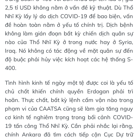
2,5 tỉ USD không nằm ở vấn đề kỹ thuật. Dù Thổ
Nhĩ Kỳ lấy lý do dịch COVID-19 để bao biện, vấn
đề hoàn toàn nằm ở yếu tố chính trị. Dịch bệnh
không làm gián đoạn bất kỳ chiến dịch quân sự
nào của Thổ Nhĩ Kỳ ở trong nước hay ở Syria,
Iraq. Nó không có tác động về mặt quân sự đến
độ buộc phải hủy việc kích hoạt các hệ thống S-
400.
Tình hình kinh tế ngày một tệ được coi là yếu tố
chủ chốt khiến chính quyền Erdogan phải trì
hoãn. Thực chất, bất kỳ lệnh cấm vận nào trong
phạm vi của CAATSA cũng sẽ làm gia tăng nguy
cơ kinh tế nghiêm trọng trong bối cảnh COVID-
19 tấn công Thổ Nhĩ Kỳ. Cần phải nhắc lại rằng,
chính Ankara đã tìm cách tiếp cận Cục Dự trữ