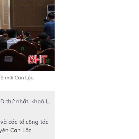
ã mới Can Lộc.
 thứ nhất, khoá I,
và các tổ công tác
uyện Can Lộc.