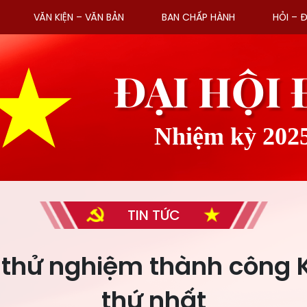
VĂN KIỆN – VĂN BẢN
BAN CHẤP HÀNH
HỎI – 
ĐẠI HỘI
Nhiệm kỳ 202
TIN TỨC
 thử nghiệm thành công 
thứ nhất