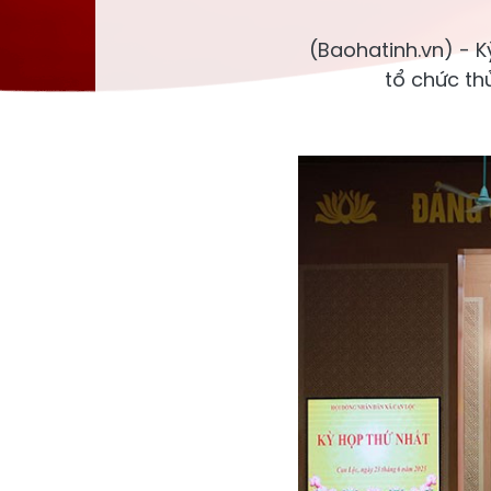
(Baohatinh.vn) - K
tổ chức th