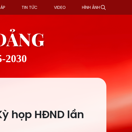
ĐÁP
TIN TỨC
VIDEO
HÌNH ẢNH
 ĐẢNG
5-2030
Kỳ họp HĐND lần