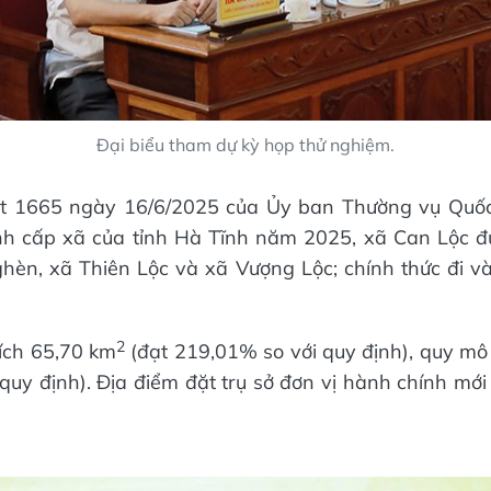
Đại biểu tham dự kỳ họp thử nghiệm.
ết 1665 ngày 16/6/2025 của Ủy ban Thường vụ Quốc 
nh cấp xã của tỉnh Hà Tĩnh năm 2025, xã Can Lộc đư
ghèn, xã Thiên Lộc và xã Vượng Lộc; chính thức đi v
2
tích 65,70 km
(đạt 219,01% so với quy định), quy mô
quy định). Địa điểm đặt trụ sở đơn vị hành chính m