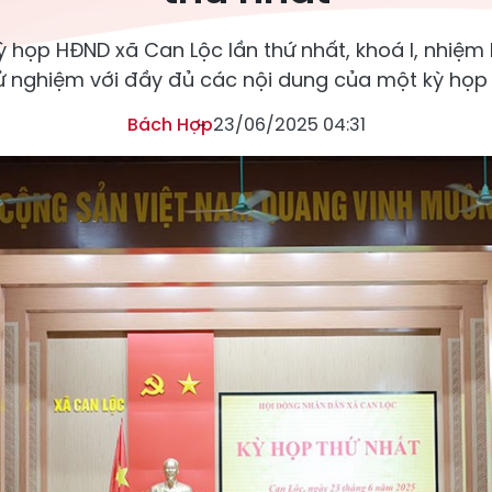
ỳ họp HĐND xã Can Lộc lần thứ nhất, khoá I, nhiệ
ử nghiệm với đầy đủ các nội dung của một kỳ họp 
Bách Hợp
23/06/2025 04:31