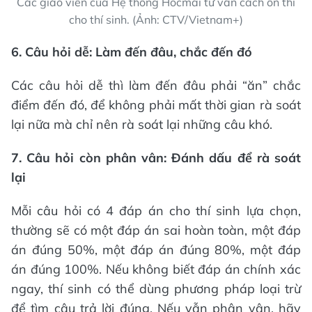
Các giáo viên của Hệ thống Hocmai tư vấn cách ôn thi
cho thí sinh. (Ảnh: CTV/Vietnam+)
6. Câu hỏi dễ: Làm đến đâu, chắc đến đó
Các câu hỏi dễ thì làm đến đâu phải “ăn” chắc
điểm đến đó, để không phải mất thời gian rà soát
lại nữa mà chỉ nên rà soát lại những câu khó.
7. Câu hỏi còn phân vân: Đánh dấu để rà soát
lại
Mỗi câu hỏi có 4 đáp án cho thí sinh lựa chọn,
thường sẽ có một đáp án sai hoàn toàn, một đáp
án đúng 50%, một đáp án đúng 80%, một đáp
án đúng 100%. Nếu không biết đáp án chính xác
ngay, thí sinh có thể dùng phương pháp loại trừ
để tìm câu trả lời đúng. Nếu vẫn phân vân, hãy