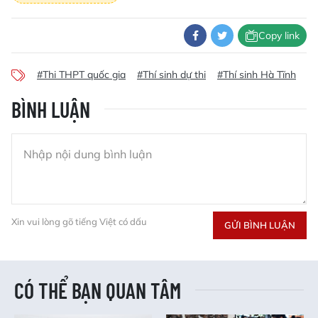
Copy link
#Thi THPT quốc gia
#Thí sinh dự thi
#Thí sinh Hà Tĩnh
#b
BÌNH LUẬN
Xin vui lòng gõ tiếng Việt có dấu
GỬI BÌNH LUẬN
CÓ THỂ BẠN QUAN TÂM