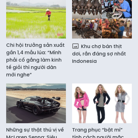
Chi hội trưởng sản xuất
Khu chợ bán thịt
gần 1,4 mẫu lúa: “Mình
dơi, rắn đáng sợ nhất
phải cố gắng làm kinh
Indonesia
tế giỏi thì người dân
mới nghe”
Những sự thật thú vị về
Trang phục “bật mí”
McLaren Senna: Siêu
tính cách người mặc