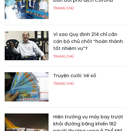
bản đối phó dịch Corona
TRANG CHỦ
Vì sao Quy định 214 chỉ cần
cán bộ chủ chốt “hoàn thành
tốt nhiệm vụ”?
TRANG CHỦ
Truyện cười: Vé số
TRANG CHỦ
Hiện trường vụ máy bay trượt
khỏi đường băng khiến 182
người thương vong ở Thổ Nhĩ