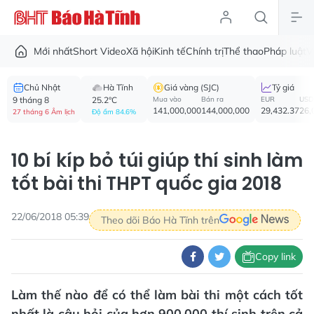
Mới nhất
Short Video
Xã hội
Kinh tế
Chính trị
Thể thao
Pháp luật
V
Chủ Nhật
Hà Tĩnh
Giá vàng (SJC)
Tỷ giá
9 tháng 8
25.2°C
Mua vào
Bán ra
EUR
USD
141,000,000
144,000,000
29,432.37
26,
27 tháng 6 Âm lịch
Độ ẩm 84.6%
10 bí kíp bỏ túi giúp thí sinh làm
tốt bài thi THPT quốc gia 2018
22/06/2018 05:39
Theo dõi Báo Hà Tĩnh trên
Copy link
Làm thế nào để có thể làm bài thi một cách tốt
nhất là câu hỏi của hơn 900.000 thí sinh trên cả