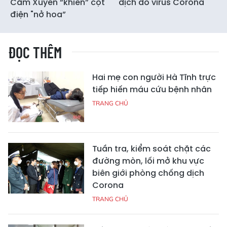
Cẩm Xuyên “khiến” cột
dịch do virus Corona
điện "nở hoa”
ĐỌC THÊM
Hai mẹ con người Hà Tĩnh trực
tiếp hiến máu cứu bệnh nhân
TRANG CHỦ
Tuần tra, kiểm soát chặt các
đường mòn, lối mở khu vực
biên giới phòng chống dịch
Corona
TRANG CHỦ