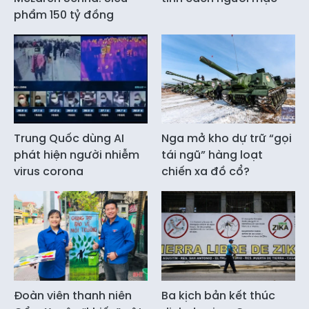
phẩm 150 tỷ đồng
Trung Quốc dùng AI
Nga mở kho dự trữ “gọi
phát hiện người nhiễm
tái ngũ” hàng loạt
virus corona
chiến xa đồ cổ?
Đoàn viên thanh niên
Ba kịch bản kết thúc