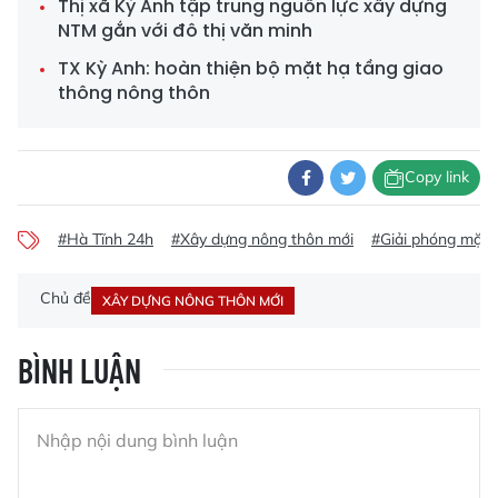
Thị xã Kỳ Anh tập trung nguồn lực xây dựng
NTM gắn với đô thị văn minh
TX Kỳ Anh: hoàn thiện bộ mặt hạ tầng giao
thông nông thôn
Copy link
#Hà Tĩnh 24h
#Xây dựng nông thôn mới
#Giải phóng mặt 
Chủ đề
XÂY DỰNG NÔNG THÔN MỚI
BÌNH LUẬN