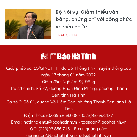
Bộ Nội vụ: Giảm thiểu văn
bằng, chứng chỉ với công chức
và viên chức
TRANG CHỦ
Giấy phép số: 15/GP-BTTTT do Bộ Thông tin - Truyền thông cấp
ngày 17 tháng 01 năm 2022.
Giám đốc: Nghiêm Sỹ Đống
Trụ sở chính: Số 22, đường Phan Đình Phùng, phường Thành
Sen, tỉnh Hà Tĩnh
Cơ sở 2: Số 01, đường Võ Liêm Sơn, phường Thành Sen, tỉnh Hà
Tĩnh
Điện thoại: (023)95.858.608 - (023)93.693.427
Email:
hatinhdientu@baohatinh.vn
-
toasoan@baohatinh.vn
QC: (023)93.856.715 - Email quảng cáo:
quangcao@baohatinh.vn
-
ads@hatinhtv.vn