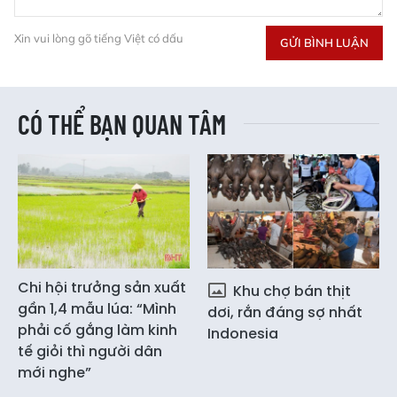
Xin vui lòng gõ tiếng Việt có dấu
GỬI BÌNH LUẬN
CÓ THỂ BẠN QUAN TÂM
Chi hội trưởng sản xuất
Khu chợ bán thịt
gần 1,4 mẫu lúa: “Mình
dơi, rắn đáng sợ nhất
phải cố gắng làm kinh
Indonesia
tế giỏi thì người dân
mới nghe”