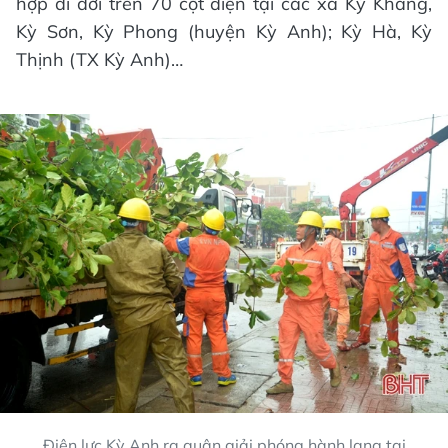
hợp di dời trên 70 cột điện tại các xã Kỳ Khang,
Kỳ Sơn, Kỳ Phong (huyện Kỳ Anh); Kỳ Hà, Kỳ
Thịnh (TX Kỳ Anh)…
Điện lực Kỳ Anh ra quân giải phóng hành lang tại