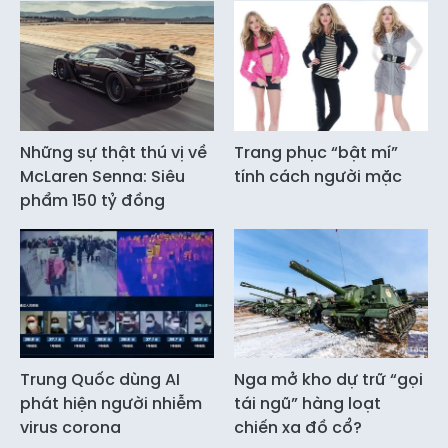
Những sự thật thú vị về
Trang phục “bật mí”
McLaren Senna: Siêu
tính cách người mặc
phẩm 150 tỷ đồng
Trung Quốc dùng AI
Nga mở kho dự trữ “gọi
phát hiện người nhiễm
tái ngũ” hàng loạt
virus corona
chiến xa đồ cổ?