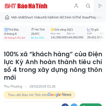
Mới nhất
Short Video
Xã hội
Kinh tế
Chính trị
Thể thao
Pháp luật
V
Thứ Bảy
Hà Tĩnh
Giá vàng (SJC)
Tỷ giá
8 tháng 8
29.8°C
Mua vào
Bán ra
EUR
USD
141,000,000
144,000,000
29,432.37
26,
26 tháng 6 Âm lịch
Độ ẩm 80%
100% xã “khách hàng” của Điện
lực Kỳ Anh hoàn thành tiêu chí
số 4 trong xây dựng nông thôn
mới
Thu Phương
19/10/2019 01:26
Theo dõi Báo Hà Tĩnh trên