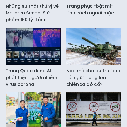
Những sự thật thú vị về
Trang phục “bật mí”
McLaren Senna: Siêu
tính cách người mặc
phẩm 150 tỷ đồng
Trung Quốc dùng AI
Nga mở kho dự trữ “gọi
phát hiện người nhiễm
tái ngũ” hàng loạt
virus corona
chiến xa đồ cổ?