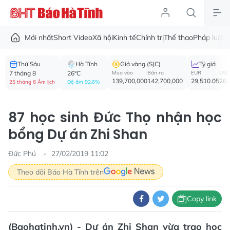
Mới nhất
Short Video
Xã hội
Kinh tế
Chính trị
Thể thao
Pháp luật
V
Thứ Sáu
Hà Tĩnh
Giá vàng (SJC)
Tỷ giá
7 tháng 8
26°C
Mua vào
Bán ra
EUR
USD
139,700,000
142,700,000
29,510.05
26,
25 tháng 6 Âm lịch
Độ ẩm 92.6%
87 học sinh Đức Thọ nhận học
bổng Dự án Zhi Shan
Đức Phú
27/02/2019 11:02
Theo dõi Báo Hà Tĩnh trên
Copy link
(Baohatinh.vn) - Dự án Zhi Shan vừa trao học