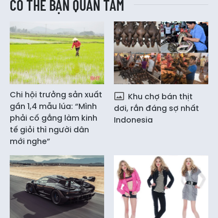
CÓ THỂ BẠN QUAN TÂM
Chi hội trưởng sản xuất
Khu chợ bán thịt
gần 1,4 mẫu lúa: “Mình
dơi, rắn đáng sợ nhất
phải cố gắng làm kinh
Indonesia
tế giỏi thì người dân
mới nghe”