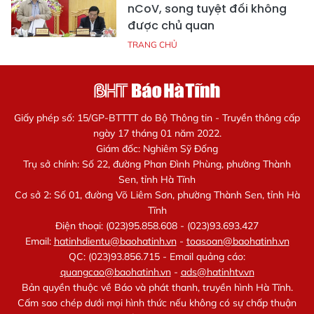
nCoV, song tuyệt đối không
được chủ quan
TRANG CHỦ
Giấy phép số: 15/GP-BTTTT do Bộ Thông tin - Truyền thông cấp
ngày 17 tháng 01 năm 2022.
Giám đốc: Nghiêm Sỹ Đống
Trụ sở chính: Số 22, đường Phan Đình Phùng, phường Thành
Sen, tỉnh Hà Tĩnh
Cơ sở 2: Số 01, đường Võ Liêm Sơn, phường Thành Sen, tỉnh Hà
Tĩnh
Điện thoại: (023)95.858.608 - (023)93.693.427
Email:
hatinhdientu@baohatinh.vn
-
toasoan@baohatinh.vn
QC: (023)93.856.715 - Email quảng cáo:
quangcao@baohatinh.vn
-
ads@hatinhtv.vn
Bản quyền thuộc về Báo và phát thanh, truyền hình Hà Tĩnh.
Cấm sao chép dưới mọi hình thức nếu không có sự chấp thuận