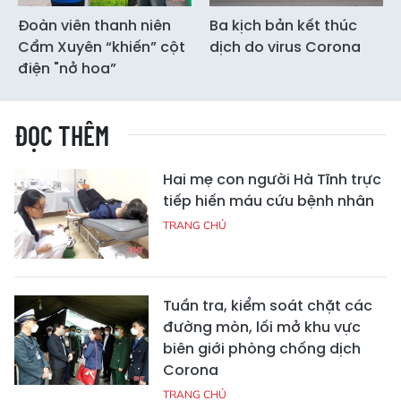
Đoàn viên thanh niên
Ba kịch bản kết thúc
Cẩm Xuyên “khiến” cột
dịch do virus Corona
điện "nở hoa”
ĐỌC THÊM
Hai mẹ con người Hà Tĩnh trực
tiếp hiến máu cứu bệnh nhân
TRANG CHỦ
Tuần tra, kiểm soát chặt các
đường mòn, lối mở khu vực
biên giới phòng chống dịch
Corona
TRANG CHỦ