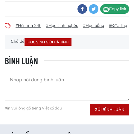
Copy link
#Hà Tĩnh 24h
#Học sinh nghèo
#Học bổng
#Đức Thọ
Chủ đề
HỌC SINH GIỎI HÀ TĨNH
BÌNH LUẬN
Xin vui lòng gõ tiếng Việt có dấu
GỬI BÌNH LUẬN