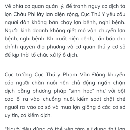
Về phía cơ quan quản lý, để tránh nguy cơ dịch tả
lợn Châu Phi lây lan diện rộng, Cục Thú Y yêu cầu
người dân không bán chạy lợn bệnh, nghi bệnh.
Người kinh doanh không giết mổ vận chuyển lợn
bệnh, nghi bệnh. Khi xuất hiện bệnh, cần báo cho
chính quyền địa phương và cơ quan thú y cơ sở
để kịp thời tổ chức xử lý ổ dịch.
Cục trưởng Cục Thú y Phạm Văn Đông khuyến
cáo người chăn nuôi nên chủ động ngăn chặn
dịch bằng phương pháp “sinh học” như vôi bột
các lối ra vào, chuồng nuôi, kiểm soát chặt chẽ
người ra vào cơ sở và mua lợn giống ở các cơ sở
uy tín, có kiểm dịch.
"Người tiêu dùng có thể yên tâm sử dụng thịt lợn