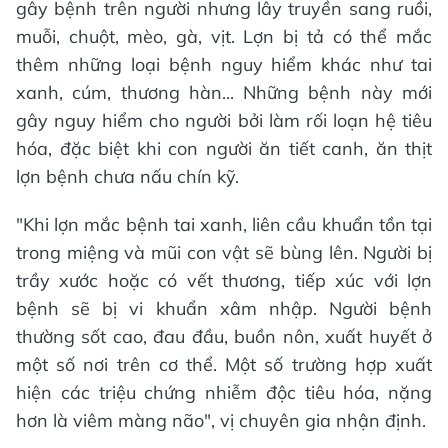
gây bệnh trên người nhưng lây truyền sang ruồi,
muỗi, chuột, mèo, gà, vịt. Lợn bị tả có thể mắc
thêm những loại bệnh nguy hiểm khác như tai
xanh, cúm, thương hàn... Những bệnh này mới
gây nguy hiểm cho người bởi làm rối loạn hệ tiêu
hóa, đặc biệt khi con người ăn tiết canh, ăn thịt
lợn bệnh chưa nấu chín kỹ.
"Khi lợn mắc bệnh tai xanh, liên cầu khuẩn tồn tại
trong miệng và mũi con vật sẽ bùng lên. Người bị
trầy xước hoặc có vết thương, tiếp xúc với lợn
bệnh sẽ bị vi khuẩn xâm nhập. Người bệnh
thường sốt cao, đau đầu, buồn nôn, xuất huyết ở
một số nơi trên cơ thể. Một số trường hợp xuất
hiện các triệu chứng nhiễm độc tiêu hóa, nặng
hơn là viêm màng não", vị chuyên gia nhận định.