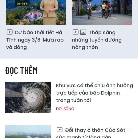
Dự báo thời tiết Hà
Thắp sáng
Tĩnh ngày 3/8: Mưa rào
những tuyến đường
và dông
nông thôn
ĐỌC THÊM
Khu vực có thể chịu ảnh hưởng
trực tiếp của bão Dolphin
trong tuần tới
ĐỜI SỐNG
Đổi thay ở thôn Cửa Sót -
sức mạnh từ lòng dân