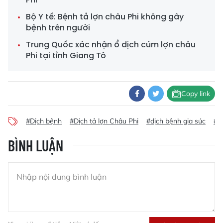
Bộ Y tế: Bệnh tả lợn châu Phi không gây
bệnh trên người
Trung Quốc xác nhận ổ dịch cúm lợn châu
Phi tại tỉnh Giang Tô
Copy link
#Dịch bệnh
#Dịch tả lợn Châu Phi
#dịch bệnh gia súc
#D
BÌNH LUẬN