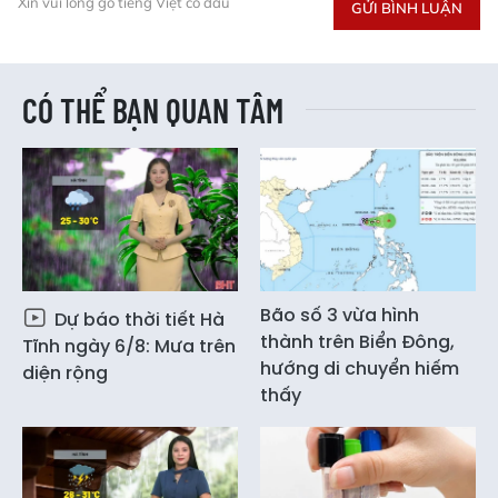
Xin vui lòng gõ tiếng Việt có dấu
GỬI BÌNH LUẬN
CÓ THỂ BẠN QUAN TÂM
Bão số 3 vừa hình
Dự báo thời tiết Hà
thành trên Biển Đông,
Tĩnh ngày 6/8: Mưa trên
hướng di chuyển hiếm
diện rộng
thấy